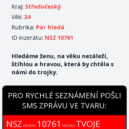
Kraj:
Středočeský
Věk:
34
Rubrika:
Pár hledá
ID inzerátu:
NSZ 10761
Hledáme ženu, na věku nezáleží,
štíhlou a hravou, která by chtěla s
námi do trojky.
PRO RYCHLÉ SEZNÁMENÍ POŠLI
SMS ZPRÁVU VE TVARU:
NSZ
10761
TVOJE
MEZERA
MEZERA