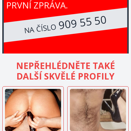
PRVNÍ ZPRÁVA.
909 55 50
NA ČÍSLO
NEPŘEHLÉDNĚTE TAKÉ
DALŠÍ SKVĚLÉ PROFILY
ZOBRAZIT
ZOBRAZIT
INZERÁT
INZERÁT