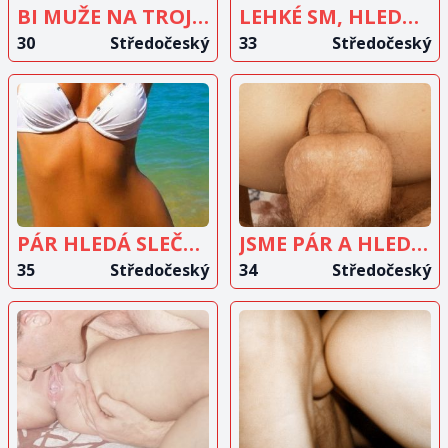
BI MUŽE NA TROJKU
LEHKÉ SM, HLEDÁME ŽENU 18-40 LET
30
Středočeský
33
Středočeský
ZOBRAZIT
ZOBRAZIT
INZERÁT
INZERÁT
PÁR HLEDÁ SLEČNU
JSME PÁR A HLEDÁME ŽENU
35
Středočeský
34
Středočeský
ZOBRAZIT
ZOBRAZIT
INZERÁT
INZERÁT