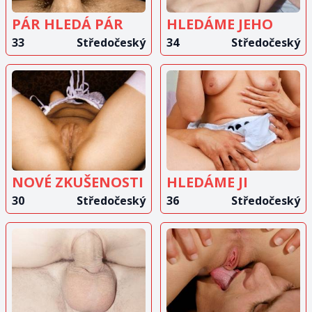
PÁR HLEDÁ PÁR
HLEDÁME JEHO
33
Středočeský
34
Středočeský
ZOBRAZIT
ZOBRAZIT
INZERÁT
INZERÁT
NOVÉ ZKUŠENOSTI
HLEDÁME JI
30
Středočeský
36
Středočeský
ZOBRAZIT
ZOBRAZIT
INZERÁT
INZERÁT