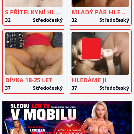
S PŘÍTELKYNÍ HLEDÁME DÍVKU
MLADÝ PÁR HLEDÁ DÍVKU
32
Středočeský
32
Středočeský
ZOBRAZIT
ZOBRAZIT
INZERÁT
INZERÁT
DÍVKA 18-25 LET
HLEDÁME JI
37
Středočeský
37
Středočeský