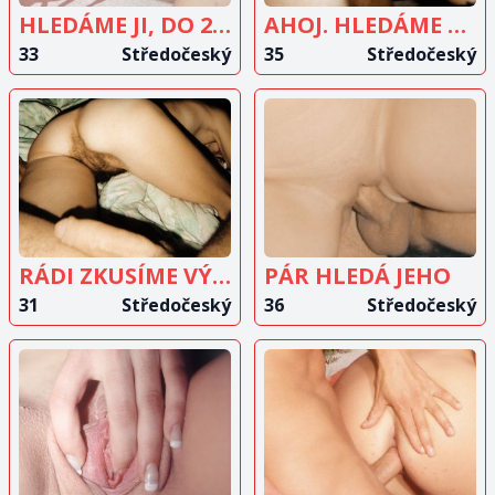
HLEDÁME JI, DO 25 LET
AHOJ. HLEDÁME BI MUŽE
33
Středočeský
35
Středočeský
ZOBRAZIT
ZOBRAZIT
INZERÁT
INZERÁT
RÁDI ZKUSÍME VÝMĚNU
PÁR HLEDÁ JEHO
31
Středočeský
36
Středočeský
ZOBRAZIT
ZOBRAZIT
INZERÁT
INZERÁT