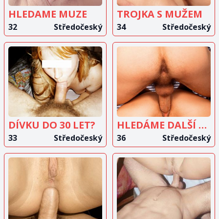
HLEDAME MUZE
TROJKA S MUŽEM
32
Středočeský
34
Středočeský
ZOBRAZIT
ZOBRAZIT
INZERÁT
INZERÁT
DÍVKU DO 30 LET?
HLEDÁME DALŠÍ DÍVKU
33
Středočeský
36
Středočeský
ZOBRAZIT
ZOBRAZIT
INZERÁT
INZERÁT