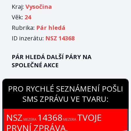
Kraj:
Vysočina
Věk:
24
Rubrika:
Pár hledá
ID inzerátu:
NSZ 14368
PÁR HLEDÁ DALŠÍ PÁRY NA
SPOLEČNÉ AKCE
PRO RYCHLÉ SEZNÁMENÍ POŠLI
SMS ZPRÁVU VE TVARU:
NSZ
14368
TVOJE
MEZERA
MEZERA
PRVNÍ ZPRÁVA.