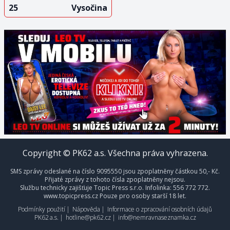
25
Vysočina
Copyright © PK62 a.s. Všechna práva vyhrazena.
SMS zprávy odeslané na číslo 9095550 jsou zpoplatněny částkou 50,- Kč.
Přijaté zprávy z tohoto čísla zpoplatněny nejsou.
Službu technicky zajišťuje Topic Press s.r.o. Infolinka: 556 772 772.
www.topicpress.cz Pouze pro osoby starší 18 let.
Podmínky použití
|
Nápověda
|
Informace o zpracování osobních údajů
PK62 a.s.
|
hotline@pk62.cz
|
info@nemravnaseznamka.cz