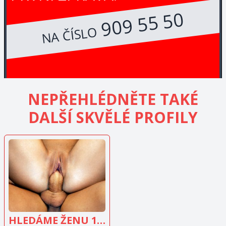
909 55 50
NA ČÍSLO
NEPŘEHLÉDNĚTE TAKÉ
DALŠÍ SKVĚLÉ PROFILY
ZOBRAZIT
INZERÁT
HLEDÁME ŽENU 18-25