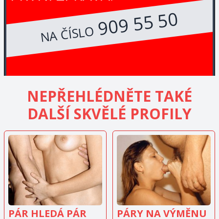
909 55 50
NA ČÍSLO
NEPŘEHLÉDNĚTE TAKÉ
DALŠÍ SKVĚLÉ PROFILY
ZOBRAZIT
ZOBRAZIT
INZERÁT
INZERÁT
PÁR HLEDÁ PÁR
PÁRY NA VÝMĚNU