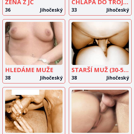
ŽENA Z JČ
CHLAPA DO TROJKY?
36
Jihočeský
33
Jihočeský
ZOBRAZIT
ZOBRAZIT
INZERÁT
INZERÁT
HLEDÁME MUŽE
STARŠÍ MUŽ (30-50LET)
38
Jihočeský
38
Jihočeský
ZOBRAZIT
ZOBRAZIT
INZERÁT
INZERÁT