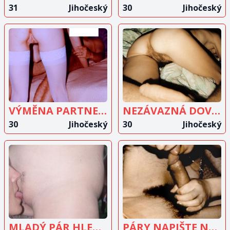
31
Jihočeský
30
Jihočeský
ZOBRAZIT
ZOBRAZIT
INZERÁT
INZERÁT
VÝMĚNA PARTNERŮ
NEZÁVAZNÁ DOVÁDĚNÍ U NÁS V BYTEČKU
30
Jihočeský
30
Jihočeský
ZOBRAZIT
ZOBRAZIT
INZERÁT
INZERÁT
MLADÝ PÁR HLEDÁ JI 18-30 LET
PÁRY NAPIŠTE NÁM!