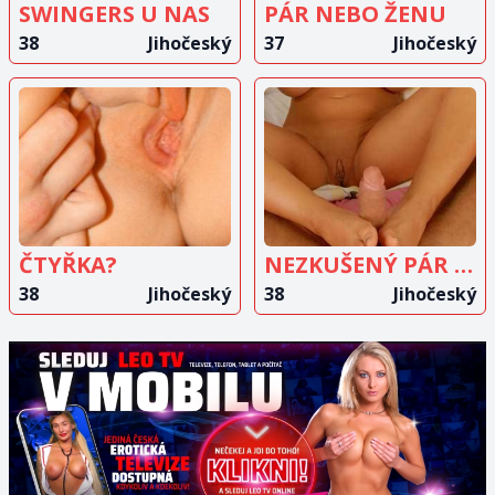
SWINGERS U NAS
PÁR NEBO ŽENU
38
Jihočeský
37
Jihočeský
ZOBRAZIT
ZOBRAZIT
INZERÁT
INZERÁT
ČTYŘKA?
NEZKUŠENÝ PÁR HLEDÁ DÍVKU
38
Jihočeský
38
Jihočeský