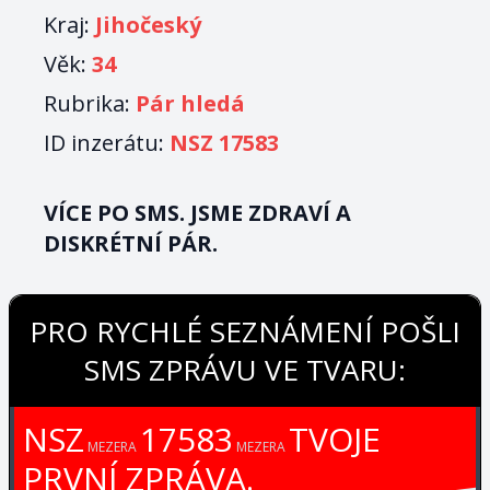
Kraj:
Jihočeský
Věk:
34
Rubrika:
Pár hledá
ID inzerátu:
NSZ 17583
VÍCE PO SMS. JSME ZDRAVÍ A
DISKRÉTNÍ PÁR.
PRO RYCHLÉ SEZNÁMENÍ POŠLI
SMS ZPRÁVU VE TVARU:
NSZ
17583
TVOJE
MEZERA
MEZERA
PRVNÍ ZPRÁVA.