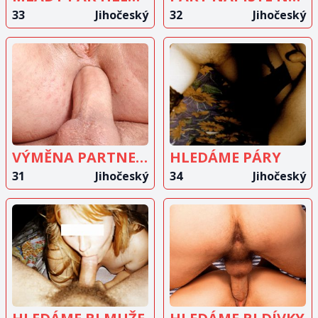
33
Jihočeský
32
Jihočeský
ZOBRAZIT
ZOBRAZIT
INZERÁT
INZERÁT
VÝMĚNA PARTNERŮ
HLEDÁME PÁRY
31
Jihočeský
34
Jihočeský
ZOBRAZIT
ZOBRAZIT
INZERÁT
INZERÁT