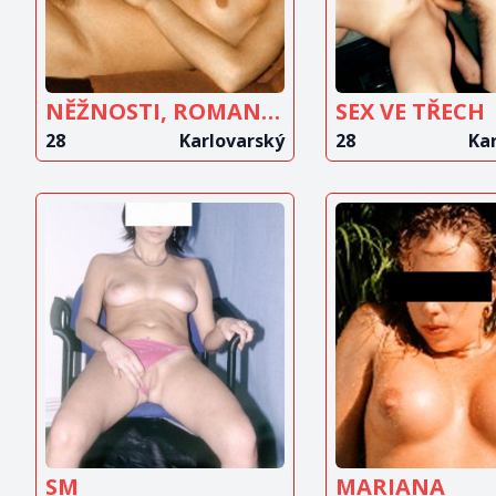
NĚŽNOSTI, ROMANTIKA
SEX VE TŘECH
28
Karlovarský
28
Ka
ZOBRAZIT
ZOBRAZ
INZERÁT
INZERÁ
SM
MARIANA