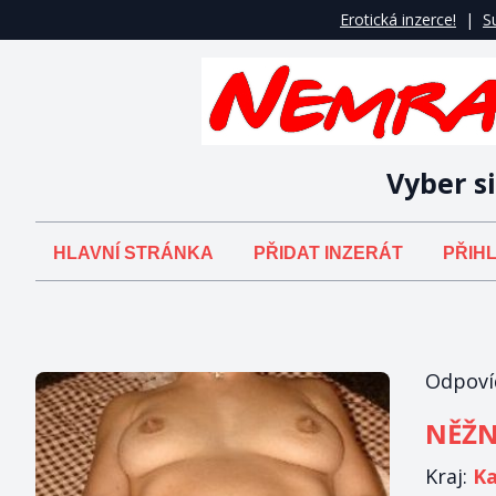
Erotická inzerce!
|
S
Vyber si
HLAVNÍ STRÁNKA
PŘIDAT INZERÁT
PŘIHL
Odpovíd
NĚŽN
Kraj:
Ka