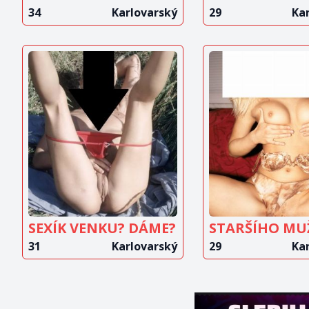
34
Karlovarský
29
Ka
ZOBRAZIT
ZOBRAZ
INZERÁT
INZERÁ
SEXÍK VENKU? DÁME?
STARŠÍHO MU
31
Karlovarský
29
Ka