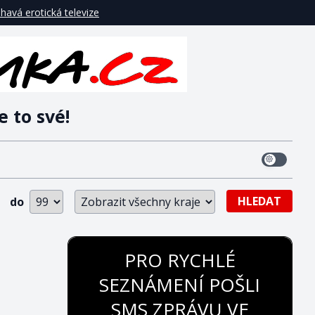
havá erotická televize
e to své!
HLEDAT
do
PRO RYCHLÉ
SEZNÁMENÍ POŠLI
SMS ZPRÁVU VE