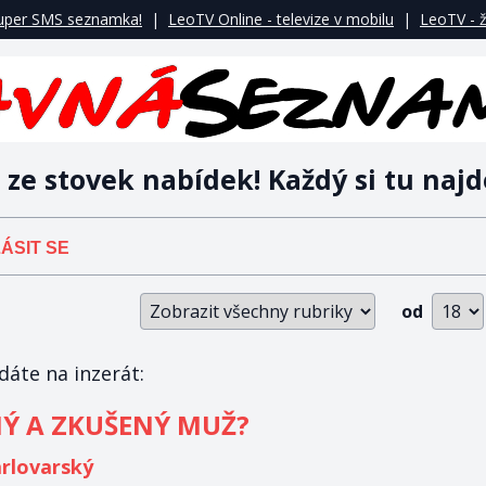
uper SMS seznamka!
|
LeoTV Online - televize v mobilu
|
LeoTV - ž
 ze stovek nabídek! Každý si tu najd
ÁSIT SE
od
áte na inzerát:
Ý A ZKUŠENÝ MUŽ?
rlovarský