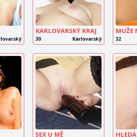
KARLOVARSKÝ KRAJ
MUŽE 
rlovarský
30
Karlovarský
32
IT
ZOBRAZIT
Z
T
INZERÁT
SEX U MĚ