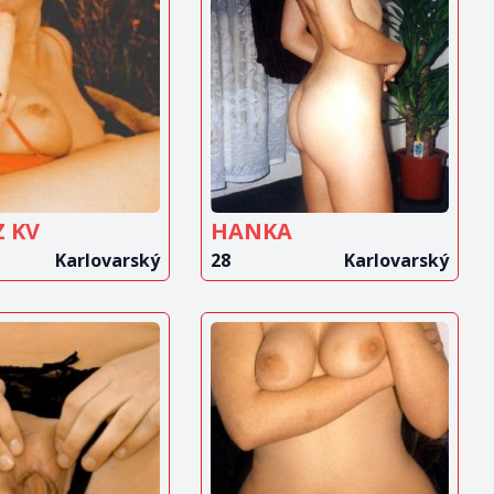
OBRAZIT
ZOBRAZIT
INZERÁT
INZERÁT
Z KV
HANKA
Karlovarský
28
Karlovarský
OBRAZIT
ZOBRAZIT
INZERÁT
INZERÁT