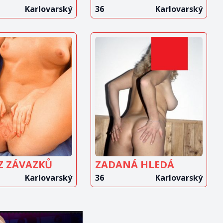
Karlovarský
36
Karlovarský
OBRAZIT
ZOBRAZIT
INZERÁT
INZERÁT
Z ZÁVAZKŮ
ZADANÁ HLEDÁ
Karlovarský
36
Karlovarský