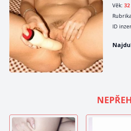
Věk:
32
Rubrik
ID inze
Najdu?
NEPŘEH