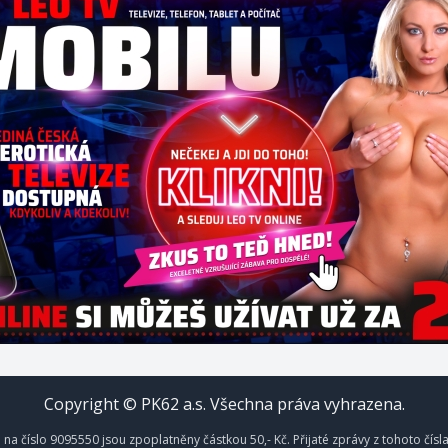
Copyright © PK62 a.s. Všechna práva vyhrazena.
na číslo 9095550 jsou zpoplatněny částkou 50,- Kč. Přijaté zprávy z tohoto čísl