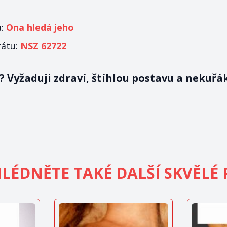
a:
Ona hledá jeho
rátu:
NSZ 62722
 Vyžaduji zdraví, štíhlou postavu a nekuřá
LÉDNĚTE TAKÉ DALŠÍ SKVĚLÉ 