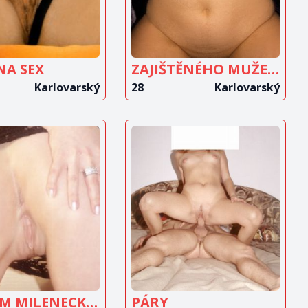
NA SEX
ZAJIŠTĚNÉHO MUŽE NA PRAVIDELNÉ SCHŮZKY
Karlovarský
28
Karlovarský
OBRAZIT
ZOBRAZIT
INZERÁT
INZERÁT
HLEDÁM MILENECKÝ VZTAH SE STARŠÍM MUŽEM
PÁRY