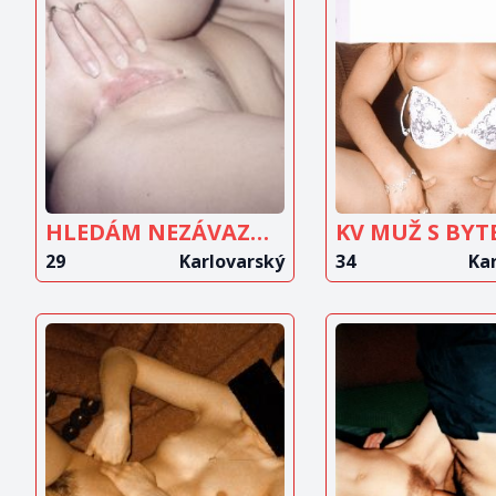
ZOBRAZIT
ZOBRAZ
INZERÁT
INZERÁ
HLEDÁM NEZÁVAZNÝ SEX
KV MUŽ S BYT
29
Karlovarský
34
Ka
ZOBRAZIT
ZOBRAZ
INZERÁT
INZERÁ