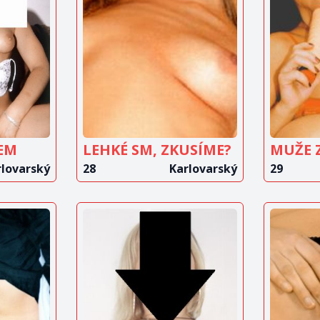
IT
ZOBRAZIT
Z
T
INZERÁT
EM
LEHKÉ SM, ZKUSÍME?
MUŽE 
rlovarský
28
Karlovarský
29
IT
ZOBRAZIT
Z
T
INZERÁT