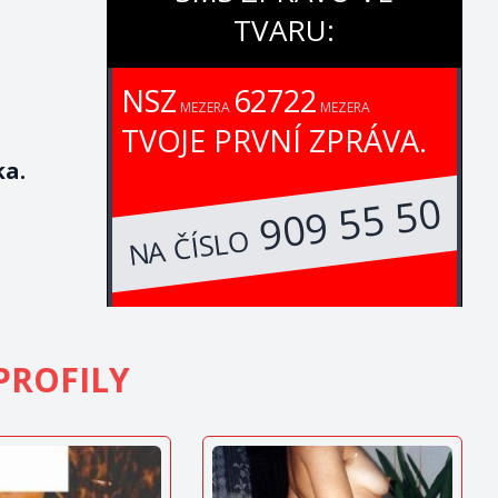
TVARU:
NSZ
62722
MEZERA
MEZERA
TVOJE PRVNÍ ZPRÁVA.
ka.
909 55 50
NA ČÍSLO
PROFILY