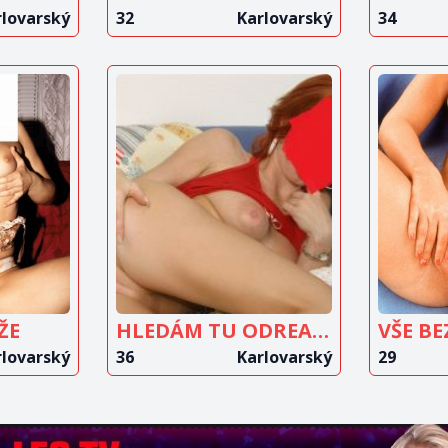
rlovarský
32
Karlovarský
34
IT
ZOBRAZIT
Z
T
INZERÁT
ŽE
HLEDÁM TU ODREAGOVÁNÍ
VŠE BE
rlovarský
36
Karlovarský
29