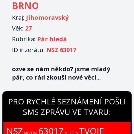
BRNO
Kraj:
Jihomoravský
Věk:
27
Rubrika:
Pár hledá
ID inzerátu:
NSZ 63017
ozve se nám někdo? jsme mladý
pár, co rád zkouší nové věci...
PRO RYCHLÉ SEZNÁMENÍ POŠLI
SMS ZPRÁVU VE TVARU:
NSZ
63017
TVOJE
MEZERA
MEZERA