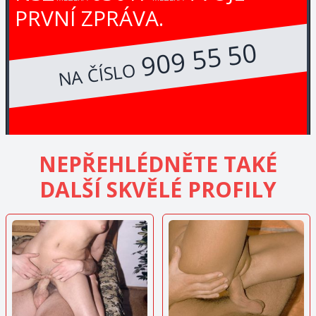
PRVNÍ ZPRÁVA.
909 55 50
NA ČÍSLO
NEPŘEHLÉDNĚTE TAKÉ
DALŠÍ SKVĚLÉ PROFILY
ZOBRAZIT
ZOBRAZIT
INZERÁT
INZERÁT