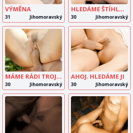
VÝMĚNA
HLEDÁME ŠTÍHLOU DÍVKU
31
Jihomoravský
30
Jihomoravský
ZOBRAZIT
ZOBRAZIT
INZERÁT
INZERÁT
MÁME RÁDI TROJKU
AHOJ. HLEDÁME JI
30
Jihomoravský
30
Jihomoravský
ZOBRAZIT
ZOBRAZIT
INZERÁT
INZERÁT