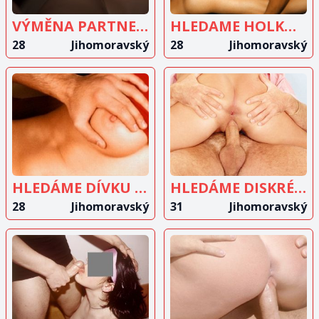
VÝMĚNA PARTNERŮ
HLEDAME HOLKU DO TROJKY
28
Jihomoravský
28
Jihomoravský
ZOBRAZIT
ZOBRAZIT
INZERÁT
INZERÁT
HLEDÁME DÍVKU 18-25 LET
HLEDÁME DISKRÉTNÍHO BI MUŽE
28
Jihomoravský
31
Jihomoravský
ZOBRAZIT
ZOBRAZIT
INZERÁT
INZERÁT