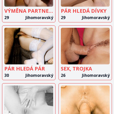
VÝMĚNA PARTNERŮ
PÁR HLEDÁ DÍVKY
29
Jihomoravský
29
Jihomoravský
ZOBRAZIT
ZOBRAZIT
INZERÁT
INZERÁT
PÁR HLEDÁ PÁR
SEX, TROJKA
30
Jihomoravský
26
Jihomoravský
ZOBRAZIT
ZOBRAZIT
INZERÁT
INZERÁT