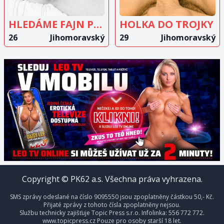
HLEDÁME FAJN PÁR
HOLKA DO TROJKY
26
Jihomoravský
29
Jihomoravský
Copyright © PK62 a.s. Všechna práva vyhrazena.
SMS zprávy odeslané na číslo 9095550 jsou zpoplatněny částkou 50,- Kč.
Přijaté zprávy z tohoto čísla zpoplatněny nejsou.
Službu technicky zajišťuje Topic Press s.r.o. Infolinka: 556 772 772.
www.topicpress.cz Pouze pro osoby starší 18 let.