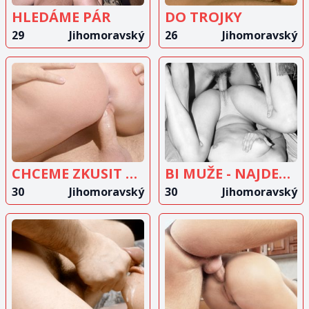
HLEDÁME PÁR
DO TROJKY
29
Jihomoravský
26
Jihomoravský
ZOBRAZIT
ZOBRAZIT
INZERÁT
INZERÁT
CHCEME ZKUSIT TROJKU
BI MUŽE - NAJDEME?
30
Jihomoravský
30
Jihomoravský
ZOBRAZIT
ZOBRAZIT
INZERÁT
INZERÁT