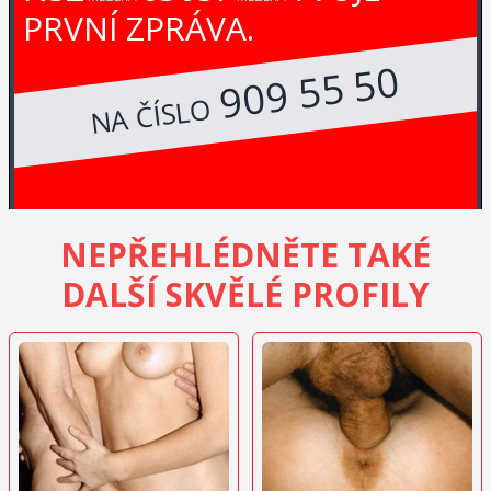
PRVNÍ ZPRÁVA.
909 55 50
NA ČÍSLO
NEPŘEHLÉDNĚTE TAKÉ
DALŠÍ SKVĚLÉ PROFILY
ZOBRAZIT
ZOBRAZIT
INZERÁT
INZERÁT