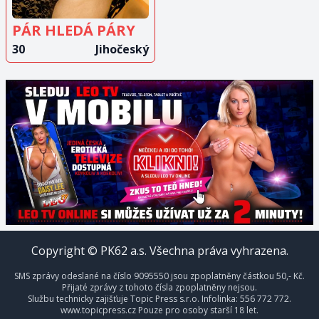
PÁR HLEDÁ PÁRY
30
Jihočeský
Copyright © PK62 a.s. Všechna práva vyhrazena.
SMS zprávy odeslané na číslo 9095550 jsou zpoplatněny částkou 50,- Kč.
Přijaté zprávy z tohoto čísla zpoplatněny nejsou.
Službu technicky zajišťuje Topic Press s.r.o. Infolinka: 556 772 772.
www.topicpress.cz Pouze pro osoby starší 18 let.