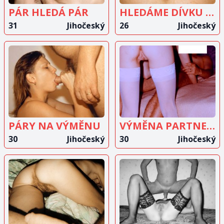
PÁR HLEDÁ PÁR
HLEDÁME DÍVKU 18-26 LET
31
Jihočeský
26
Jihočeský
ZOBRAZIT
ZOBRAZIT
INZERÁT
INZERÁT
PÁRY NA VÝMĚNU
VÝMĚNA PARTNERŮ
30
Jihočeský
30
Jihočeský
ZOBRAZIT
ZOBRAZIT
INZERÁT
INZERÁT