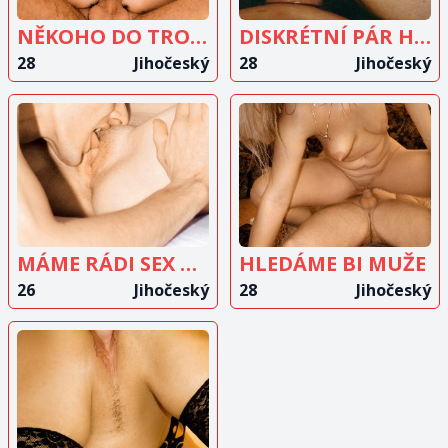
NĚKOHO DO TROJKY NA SEX
DISKRÉTNÍ PÁR HLEDÁ DALŠÍ PÁR
28
Jihočeský
28
Jihočeský
ZOBRAZIT
ZOBRAZIT
INZERÁT
INZERÁT
MÁME RÁDI SEX A HLEDÁME FAJN PÁR DO 35 LET
HLEDÁME BI MUŽE
26
Jihočeský
28
Jihočeský
ZOBRAZIT
INZERÁT