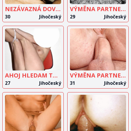
NEZÁVAZNÁ DOVÁDĚNÍ U NÁS V BYTEČKU
VÝMĚNA PARTNERŮ A HRÁTKY
30
Jihočeský
29
Jihočeský
ZOBRAZIT
ZOBRAZIT
INZERÁT
INZERÁT
AHOJ HLEDAM TREBA PRAVE TEBE
VÝMĚNA PARTNERŮ
27
Jihočeský
31
Jihočeský
ZOBRAZIT
ZOBRAZIT
INZERÁT
INZERÁT