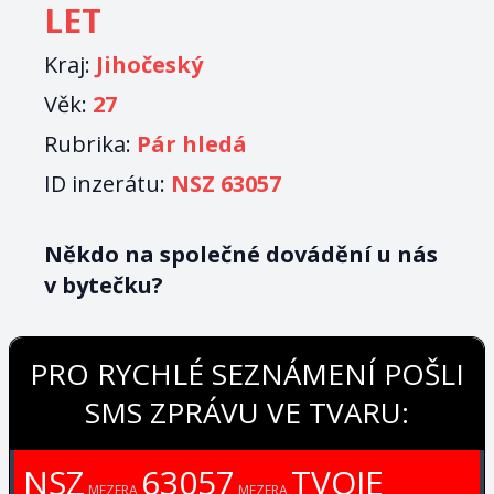
LET
Kraj:
Jihočeský
Věk:
27
Rubrika:
Pár hledá
ID inzerátu:
NSZ 63057
Někdo na společné dovádění u nás
v bytečku?
PRO RYCHLÉ SEZNÁMENÍ POŠLI
SMS ZPRÁVU VE TVARU:
NSZ
63057
TVOJE
MEZERA
MEZERA