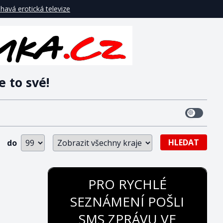
havá erotická televize
e to své!
HLEDAT
do
PRO RYCHLÉ
SEZNÁMENÍ POŠLI
SMS ZPRÁVU VE