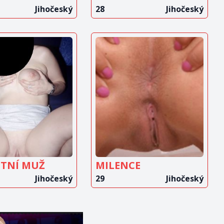
Jihočeský
28
Jihočeský
OBRAZIT
ZOBRAZIT
INZERÁT
INZERÁT
ÉTNÍ MUŽ
MILENCE
Jihočeský
29
Jihočeský