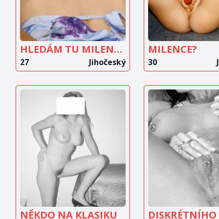
HLEDÁM TU MILENCE
MILENCE?
27
Jihočeský
30
ZOBRAZIT
ZOBRAZ
INZERÁT
INZERÁ
NĚKDO NA KLASIKU