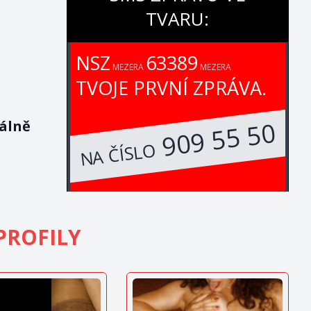
TVARU:
NSZ
63389
MEZERA
MEZERA
TVOJE PRVNÍ ZPRÁVA.
909 55 50
málně
NA ČÍSLO
PROFILY