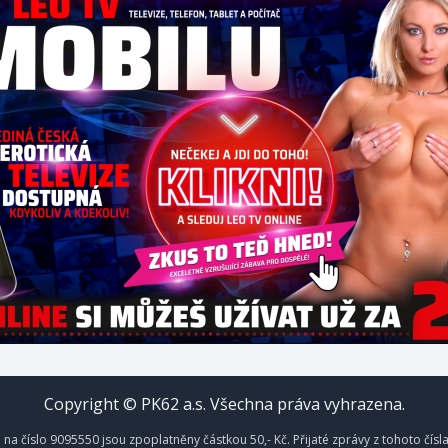
Copyright © PK62 a.s. Všechna práva vyhrazena.
na číslo 9095550 jsou zpoplatněny částkou 50,- Kč. Přijaté zprávy z tohoto čísl