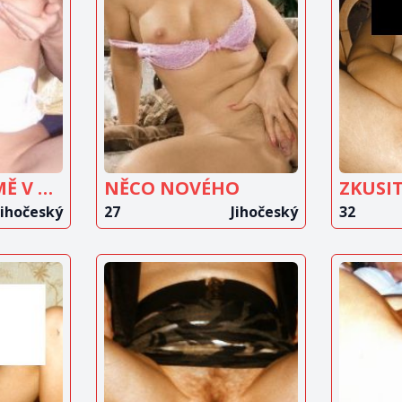
IT
ZOBRAZIT
Z
T
INZERÁT
DOVÁDĚNÍ U MĚ V BYTĚ
NĚCO NOVÉHO
Jihočeský
27
Jihočeský
32
IT
ZOBRAZIT
Z
T
INZERÁT