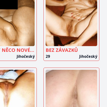
OBRAZIT
ZOBRAZIT
INZERÁT
INZERÁT
ZKUSIT NĚCO NOVÉHO
BEZ ZÁVAZKŮ
Jihočeský
29
Jihočeský
OBRAZIT
ZOBRAZIT
INZERÁT
INZERÁT