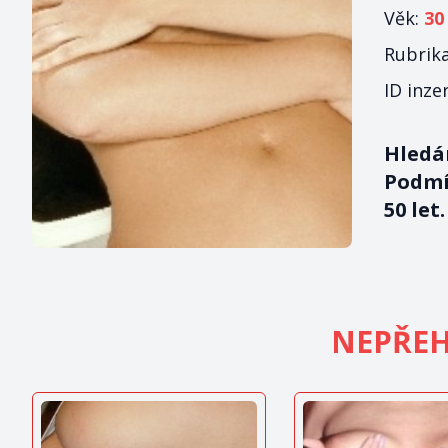
Věk:
30
Rubrik
ID inze
Hledám
Podmí
50 let.
NEPŘEH