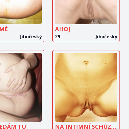
 MĚ
AHOJ
Jihočeský
29
Jihočeský
OBRAZIT
ZOBRAZIT
INZERÁT
INZERÁT
LEDÁM TU
NA INTIMNÍ SCHŮZKY HLEDÁM DISKRÉTNÍHO MUŽE