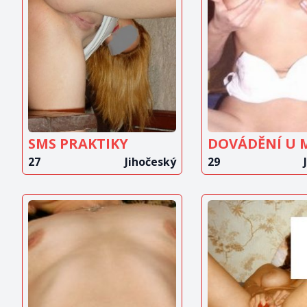
ZOBRAZIT
ZOBRAZ
INZERÁT
INZERÁ
SMS PRAKTIKY
27
Jihočeský
29
ZOBRAZIT
ZOBRAZ
INZERÁT
INZERÁ