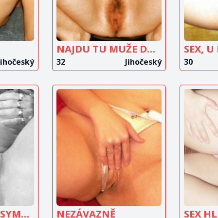
NAJDU TU MUŽE DO 50 LET
SEX, U
Jihočeský
32
Jihočeský
30
IT
ZOBRAZIT
Z
T
INZERÁT
DISKRÉTNÍHO SYMPATICKÉHO MUŽE?
NEZÁVAZNĚ
SEX H