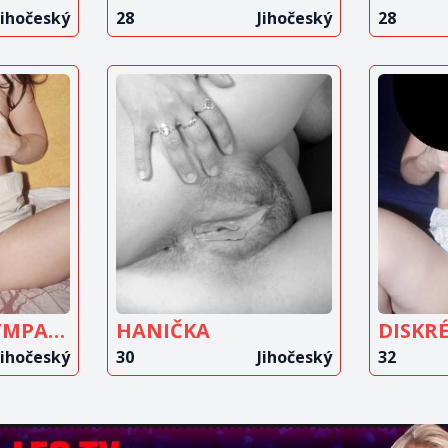
Jihočeský
28
Jihočeský
28
IT
ZOBRAZIT
Z
T
INZERÁT
VÁŠNIVÉHO SYMPAŤÁKA
HANIČKA
DISKR
Jihočeský
30
Jihočeský
32