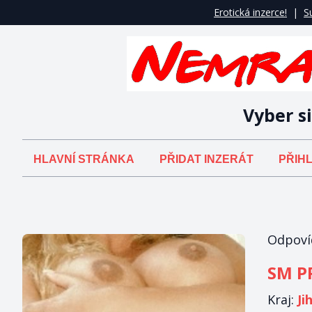
Erotická inzerce!
|
S
Vyber si
HLAVNÍ STRÁNKA
PŘIDAT INZERÁT
PŘIHL
Odpovíd
SM P
Kraj:
Ji