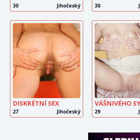
30
Jihočeský
30
ZOBRAZIT
ZOBRAZ
INZERÁT
INZERÁ
DISKRÉTNÍ SEX
27
Jihočeský
29