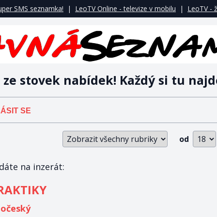
uper SMS seznamka!
|
LeoTV Online - televize v mobilu
|
LeoTV - ž
 ze stovek nabídek! Každý si tu najd
ÁSIT SE
od
áte na inzerát:
RAKTIKY
hočeský