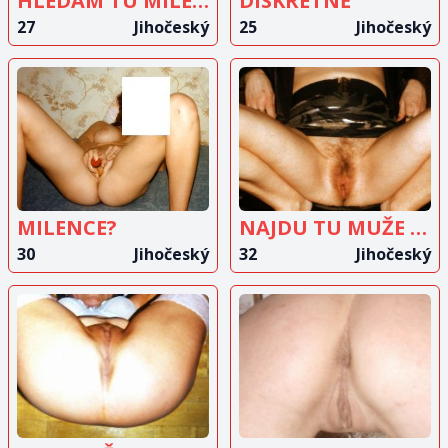
HLEDÁM TU MILENCE
DISKRÉTNĚ
27
Jihočeský
25
Jihočeský
ZOBRAZIT
ZOBRAZIT
INZERÁT
INZERÁT
MILENCE?
NAJDU TU MUŽE DO 50 LET
30
Jihočeský
32
Jihočeský
ZOBRAZIT
ZOBRAZIT
INZERÁT
INZERÁT