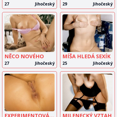
27
Jihočeský
29
Jihočeský
ZOBRAZIT
ZOBRAZIT
INZERÁT
INZERÁT
NĚCO NOVÉHO
MÍŠA HLEDÁ SEXÍK
27
Jihočeský
25
Jihočeský
ZOBRAZIT
ZOBRAZIT
INZERÁT
INZERÁT
EXPERIMENTOVÁNÍ
MILENECKÝ VZTAH