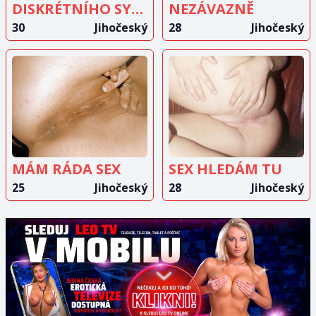
DISKRÉTNÍHO SYMPATICKÉHO MUŽE?
NEZÁVAZNĚ
30
Jihočeský
28
Jihočeský
ZOBRAZIT
ZOBRAZIT
INZERÁT
INZERÁT
MÁM RÁDA SEX
SEX HLEDÁM TU
25
Jihočeský
28
Jihočeský