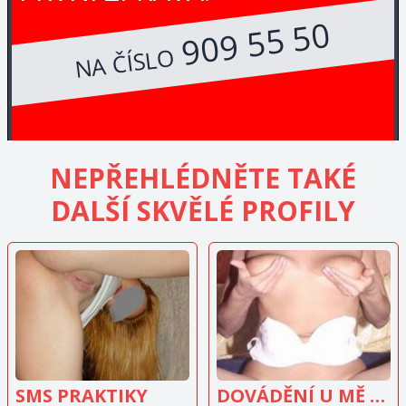
909 55 50
NA ČÍSLO
NEPŘEHLÉDNĚTE TAKÉ
DALŠÍ SKVĚLÉ PROFILY
ZOBRAZIT
ZOBRAZIT
INZERÁT
INZERÁT
SMS PRAKTIKY
DOVÁDĚNÍ U MĚ V BYTĚ