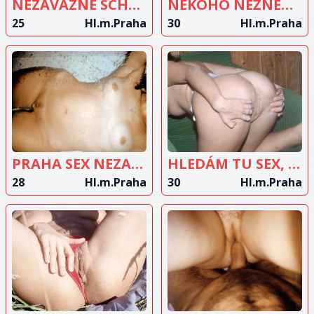
NEZÁVAZNÉ SCHŮZKY
NĚKOHO NEŽNÉHO
25
Hl.m.Praha
30
Hl.m.Praha
ZOBRAZIT
ZOBRAZIT
INZERÁT
INZERÁT
PRAHA SEX NEZAVAZNE
HLEDÁM TU SEX, NIC VÍC
28
Hl.m.Praha
30
Hl.m.Praha
ZOBRAZIT
ZOBRAZIT
INZERÁT
INZERÁT