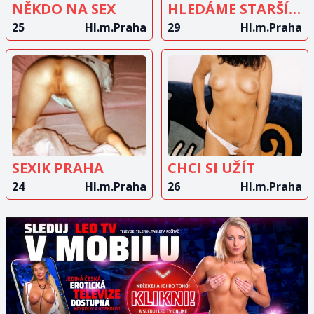
NĚKDO NA SEX
HLEDÁME STARŠÍHO MUŽE
25
Hl.m.Praha
29
Hl.m.Praha
ZOBRAZIT
ZOBRAZIT
INZERÁT
INZERÁT
SEXIK PRAHA
CHCI SI UŽÍT
24
Hl.m.Praha
26
Hl.m.Praha