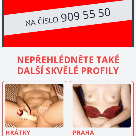
909 55 50
NA ČÍSLO
NEPŘEHLÉDNĚTE TAKÉ
DALŠÍ SKVĚLÉ PROFILY
ZOBRAZIT
ZOBRAZIT
INZERÁT
INZERÁT
HRÁTKY
PRAHA