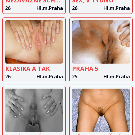
NEZÁVAZNÉ SCHŮZKY PRAHA
SEX, V TÝDNU
26
Hl.m.Praha
26
Hl.m.Praha
ZOBRAZIT
ZOBRAZIT
INZERÁT
INZERÁT
KLASIKA A TAK
PRAHA 5
26
Hl.m.Praha
25
Hl.m.Praha
ZOBRAZIT
ZOBRAZIT
INZERÁT
INZERÁT