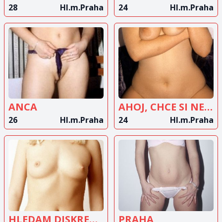
28
Hl.m.Praha
24
Hl.m.Praha
ZOBRAZIT
ZOBRAZIT
INZERÁT
INZERÁT
ANCA
AHOJ, CHCE SI NEKDO UZIT...?
26
Hl.m.Praha
24
Hl.m.Praha
ZOBRAZIT
ZOBRAZIT
INZERÁT
INZERÁT
HLEDAM DISKRETNIHO MUZE
PRAHA