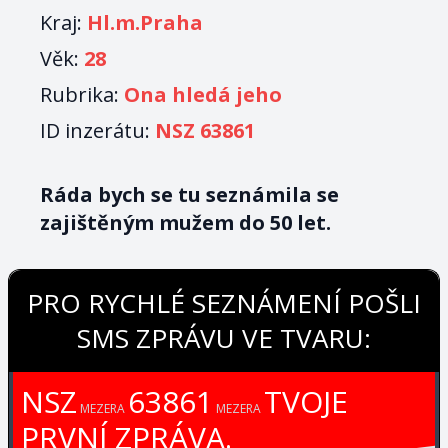
Kraj:
Hl.m.Praha
Věk:
28
Rubrika:
Ona hledá jeho
ID inzerátu:
NSZ 63861
Ráda bych se tu seznámila se
zajištěným mužem do 50 let.
PRO RYCHLÉ SEZNÁMENÍ POŠLI
SMS ZPRÁVU VE TVARU:
NSZ
63861
TVOJE
MEZERA
MEZERA
PRVNÍ ZPRÁVA.