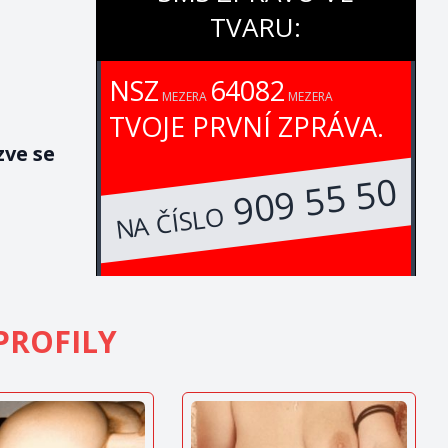
TVARU:
NSZ
64082
MEZERA
MEZERA
TVOJE PRVNÍ ZPRÁVA.
zve se
909 55 50
NA ČÍSLO
PROFILY