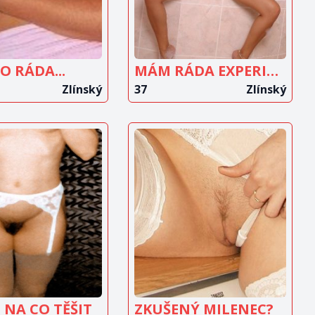
 RÁDA...
MÁM RÁDA EXPERIMENTOVÁNÍ
Zlínský
37
Zlínský
OBRAZIT
ZOBRAZIT
INZERÁT
INZERÁT
 NA CO TĚŠIT
ZKUŠENÝ MILENEC?