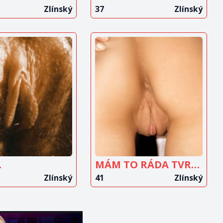
Zlínský
37
Zlínský
OBRAZIT
ZOBRAZIT
INZERÁT
INZERÁT
.
MÁM TO RÁDA TVRDĚ
Zlínský
41
Zlínský