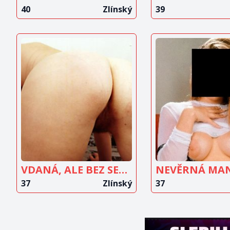
40
Zlínský
39
ZOBRAZIT
ZOBRAZ
INZERÁT
INZERÁ
VDANÁ, ALE BEZ SEXU
NEVĚRNÁ MA
37
Zlínský
37