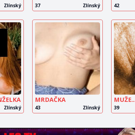
Zlínský
37
Zlínský
42
IT
ZOBRAZIT
Z
T
INZERÁT
NŽELKA
MRDAČKA
MUŽE..
Zlínský
43
Zlínský
39