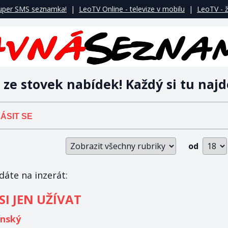
uper SMS seznamka!
|
LeoTV Online - televize v mobilu
|
LeoTV - ž
 ze stovek nabídek! Každý si tu najd
ÁSIT SE
od
áte na inzerát:
SI JEN UŽÍVAT
ínský