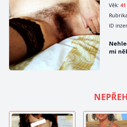
Věk:
41
Rubrik
ID inze
Nehled
mi ně
NEPŘEH