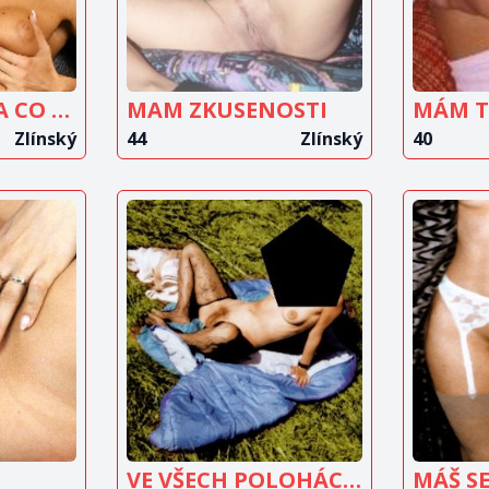
MUŽE ZE ZLÍNA CO MÁ ZÁVAZKY
MAM ZKUSENOSTI
MÁM TO
Zlínský
44
Zlínský
40
IT
ZOBRAZIT
Z
T
INZERÁT
VE VŠECH POLOHÁCH...
MÁŠ SE