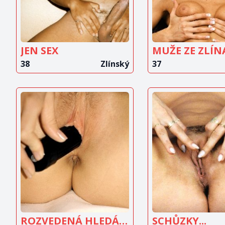
JEN SEX
38
Zlínský
37
ZOBRAZIT
ZOBRAZ
INZERÁT
INZERÁ
ROZVEDENÁ HLEDÁ SEX
SCHŮZKY...