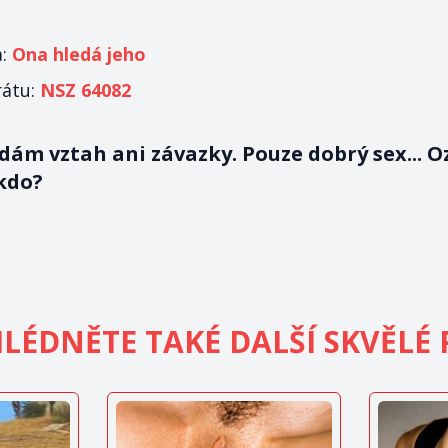
a:
Ona hledá jeho
rátu:
NSZ 64082
ám vztah ani závazky. Pouze dobrý sex... O
kdo?
LÉDNĚTE TAKÉ DALŠÍ SKVĚLÉ 