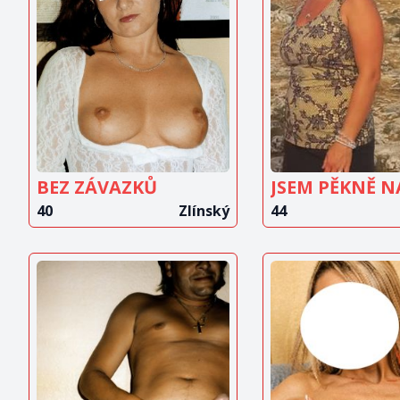
ZOBRAZIT
ZOBRAZ
INZERÁT
INZERÁ
BEZ ZÁVAZKŮ
40
Zlínský
44
ZOBRAZIT
ZOBRAZ
INZERÁT
INZERÁ