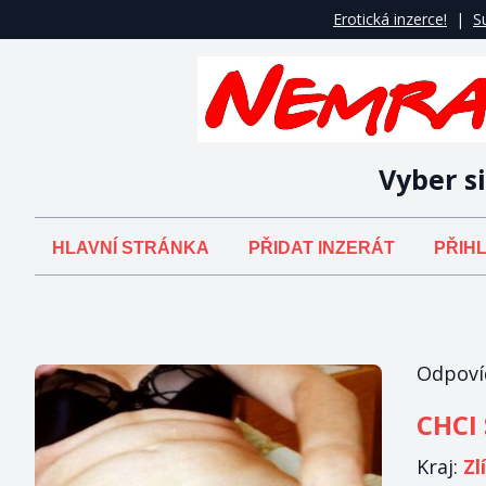
Erotická inzerce!
|
S
Vyber si
HLAVNÍ STRÁNKA
PŘIDAT INZERÁT
PŘIHL
Odpovíd
CHCI 
Kraj:
Zl