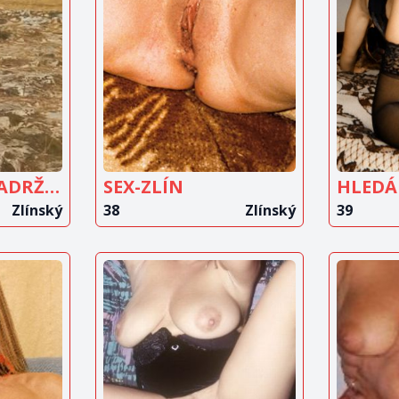
IT
ZOBRAZIT
Z
T
INZERÁT
JSEM PĚKNĚ NADRŽENÁ
SEX-ZLÍN
Zlínský
38
Zlínský
39
IT
ZOBRAZIT
Z
T
INZERÁT