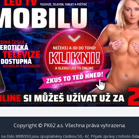
Copyright © PK62 a.s. Všechna práva vyhrazena.
na číslo 9095550 jsou zpoplatněny částkou 50,- Kč. Přijaté zprávy z tohoto čísl