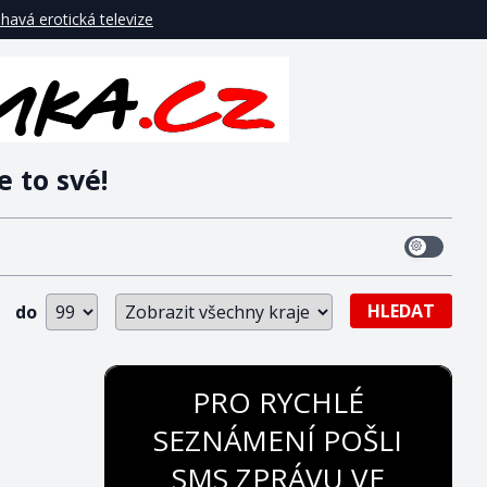
havá erotická televize
e to své!
HLEDAT
do
PRO RYCHLÉ
SEZNÁMENÍ POŠLI
SMS ZPRÁVU VE