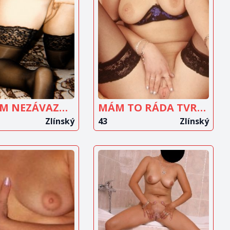
OBRAZIT
ZOBRAZIT
INZERÁT
INZERÁT
HLEDÁM NEZÁVAZNÉ SCHŮZKY VE DVOU, DISKRÉTNĚ
MÁM TO RÁDA TVRDĚ
Zlínský
43
Zlínský
OBRAZIT
ZOBRAZIT
INZERÁT
INZERÁT