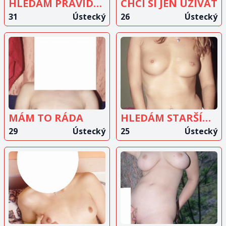
HLEDÁM PRAVIDELNÉHO MILENCE
CHCI SI JEN UZIVAT
31
Ústecký
26
Ústecký
ZOBRAZIT
ZOBRAZIT
INZERÁT
INZERÁT
MÁM TO RÁDA
HLEDÁM STARŠÍHO MUŽE
29
Ústecký
25
Ústecký
ZOBRAZIT
ZOBRAZIT
INZERÁT
INZERÁT