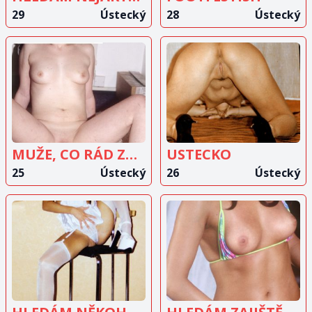
29
Ústecký
28
Ústecký
ZOBRAZIT
ZOBRAZIT
INZERÁT
INZERÁT
MUŽE, CO RÁD ZKOUŠÍ NĚCO NOVÉHO
USTECKO
25
Ústecký
26
Ústecký
ZOBRAZIT
ZOBRAZIT
INZERÁT
INZERÁT