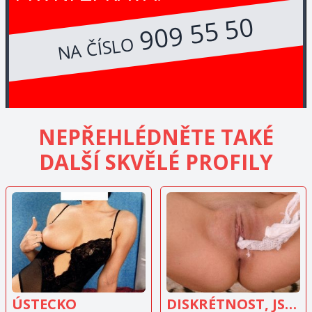
909 55 50
NA ČÍSLO
NEPŘEHLÉDNĚTE TAKÉ
DALŠÍ SKVĚLÉ PROFILY
ZOBRAZIT
ZOBRAZIT
INZERÁT
INZERÁT
ÚSTECKO
DISKRÉTNOST, JSEM ZADANÁ