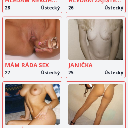
HLEDÁM NĚKOHO NA NĚŽNÝ SEXÍK
HLEDÁM ZAJIŠTĚNÉHO A DISKRÉTNÍHO MUŽE
28
Ústecký
26
Ústecký
ZOBRAZIT
ZOBRAZIT
INZERÁT
INZERÁT
MÁM RÁDA SEX
JANIČKA
27
Ústecký
25
Ústecký
ZOBRAZIT
ZOBRAZIT
INZERÁT
INZERÁT