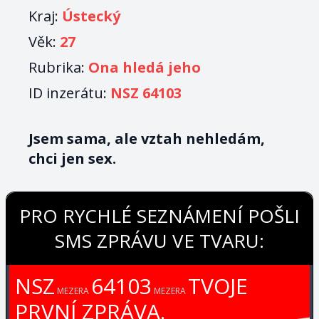
Kraj:
Ústecký
Věk:
27
Rubrika:
Ona hledá jeho
ID inzerátu:
NSZ 64103
Jsem sama, ale vztah nehledám,
chci jen sex.
PRO RYCHLÉ SEZNÁMENÍ POŠLI
SMS ZPRÁVU VE TVARU:
NSZ
64103
TVOJE
MEZERA
MEZERA
PRVNÍ ZPRÁVA.