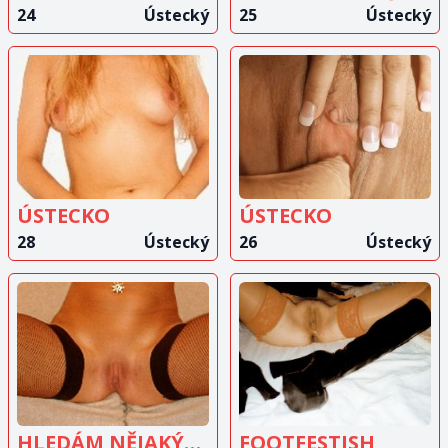
24
Ústecký
25
Ústecký
ZOBRAZIT
ZOBRAZIT
INZERÁT
INZERÁT
ÚSTECKO
ÚSTECKO
28
Ústecký
26
Ústecký
ZOBRAZIT
ZOBRAZIT
INZERÁT
INZERÁT
HLEDÁM NĚJAKÝHO
FOOTFESTISH