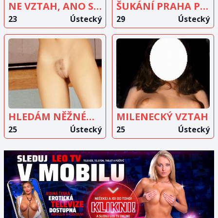
NE VZTAH, ANO SEX
ŠUKÁNÍ PRAHA PÁRY
23
Ústecký
29
Ústecký
ZOBRAZIT
ZOBRAZIT
INZERÁT
INZERÁT
HLEDÁM NĚŽNÉHO MUŽE
MILENECKÝ VZTAH
25
Ústecký
25
Ústecký