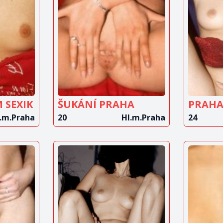
IT
ZOBRAZIT
Z
T
INZERÁT
 SEXIK
ŠUKÁNÍ PRAHA
PRAH
.m.Praha
20
Hl.m.Praha
24
IT
ZOBRAZIT
Z
T
INZERÁT