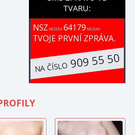
TVARU:
NSZ
64179
MEZERA
MEZERA
TVOJE PRVNÍ ZPRÁVA.
909 55 50
NA ČÍSLO
PROFILY