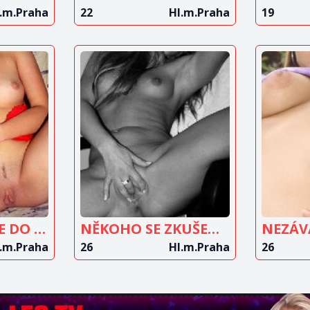
.m.Praha
22
Hl.m.Praha
19
IT
ZOBRAZIT
Z
T
INZERÁT
PRAHA A MUŽE DO 50 LET
NĚKOHO SE ZKUŠENOSTMI
.m.Praha
26
Hl.m.Praha
26