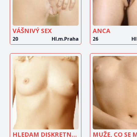
VÁŠNIVÝ SEX
ANCA
20
Hl.m.Praha
26
Hl
ZOBRAZIT
ZOBRAZ
INZERÁT
INZERÁ
HLEDAM DISKRETNIHO MUZE