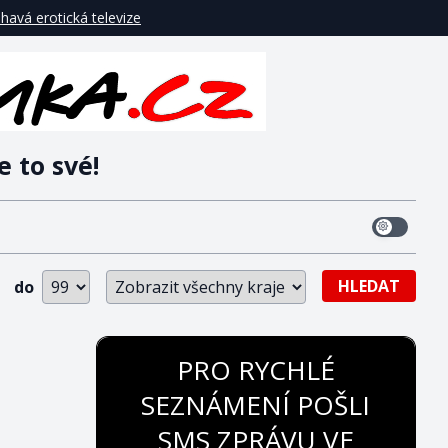
havá erotická televize
e to své!
HLEDAT
do
PRO RYCHLÉ
SEZNÁMENÍ POŠLI
SMS ZPRÁVU VE