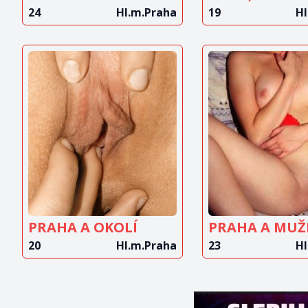
24
Hl.m.Praha
19
Hl
ZOBRAZIT
ZOBRAZ
INZERÁT
INZERÁ
PRAHA A OKOLÍ
20
Hl.m.Praha
23
Hl