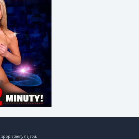
a zpoplatněny nejsou.