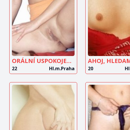
ZOBRAZIT
ZOBRAZ
INZERÁT
INZERÁ
ORÁLNÍ USPOKOJENÍ...
AHOJ, HLEDAM
22
Hl.m.Praha
20
Hl
ZOBRAZIT
ZOBRAZ
INZERÁT
INZERÁ