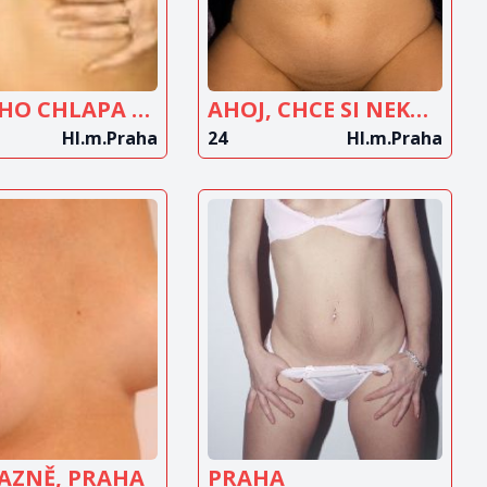
PĚKNÝHO CHLAPA NA SEX?
AHOJ, CHCE SI NEKDO UZIT...?
Hl.m.Praha
24
Hl.m.Praha
OBRAZIT
ZOBRAZIT
INZERÁT
INZERÁT
AZNĚ, PRAHA
PRAHA