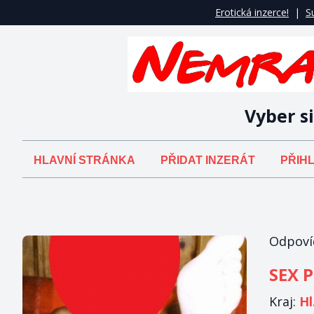
Erotická inzerce!
|
S
Vyber si
HLAVNÍ STRÁNKA
PŘIDAT INZERÁT
PŘIHL
Odpovíd
SEX 
Kraj:
Hl