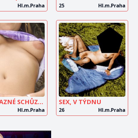
Hl.m.Praha
25
Hl.m.Praha
OBRAZIT
ZOBRAZIT
INZERÁT
INZERÁT
NEZÁVAZNÉ SCHŮZKY PRAHA
SEX, V TÝDNU
Hl.m.Praha
26
Hl.m.Praha