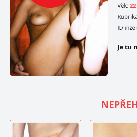
Věk:
22
Rubrik
ID inze
Je tu
NEPŘEH