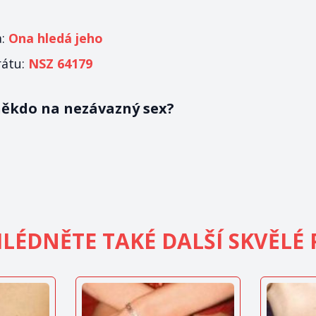
a:
Ona hledá jeho
rátu:
NSZ 64179
 někdo na nezávazný sex?
LÉDNĚTE TAKÉ DALŠÍ SKVĚLÉ 