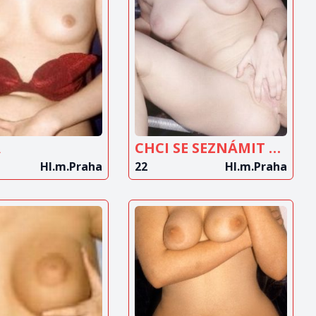
OBRAZIT
ZOBRAZIT
INZERÁT
INZERÁT
A
CHCI SE SEZNÁMIT SE ZKUŠENÝM MUŽEM
Hl.m.Praha
22
Hl.m.Praha
OBRAZIT
ZOBRAZIT
INZERÁT
INZERÁT