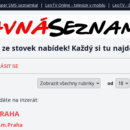
uper SMS seznamka!
|
LeoTV Online - televize v mobilu
|
LeoTV - ž
 ze stovek nabídek! Každý si tu najd
ÁSIT SE
od
áte na inzerát:
PRAHA
.m.Praha