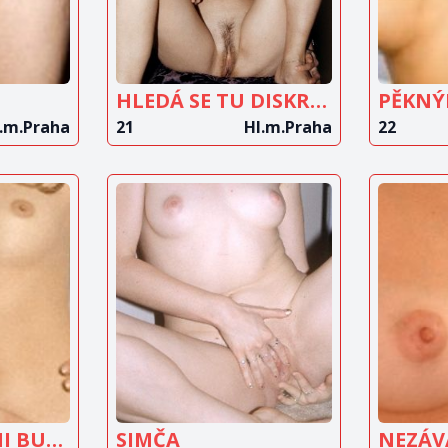
HLEDÁ SE TU DISKRÉTNÍ MUŽ DO 50 LET
.m.Praha
21
Hl.m.Praha
22
IT
ZOBRAZIT
Z
T
INZERÁT
MUŽE, CO SE MI BUDE VĚNOVAT
SIMČA
NEZÁV