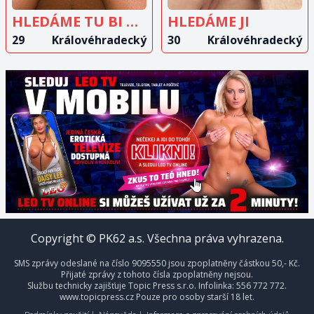
HLEDÁME TU BI DÍVKU
HLEDÁME JI
29
Královéhradecký
30
Královéhradecký
Copyright © PK62 a.s. Všechna práva vyhrazena.
SMS zprávy odeslané na číslo 9095550 jsou zpoplatněny částkou 50,- Kč.
Přijaté zprávy z tohoto čísla zpoplatněny nejsou.
Službu technicky zajišťuje Topic Press s.r.o. Infolinka: 556 772 772.
www.topicpress.cz Pouze pro osoby starší 18 let.