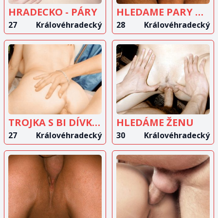
HRADECKO - PÁRY
HLEDAME PARY NA VYMENU
27
Královéhradecký
28
Královéhradecký
ZOBRAZIT
ZOBRAZIT
INZERÁT
INZERÁT
TROJKA S BI DÍVKOU?
HLEDÁME ŽENU
27
Královéhradecký
30
Královéhradecký
ZOBRAZIT
ZOBRAZIT
INZERÁT
INZERÁT