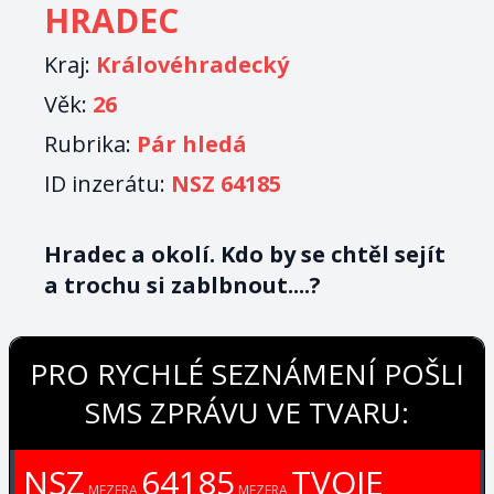
HRADEC
Kraj:
Královéhradecký
Věk:
26
Rubrika:
Pár hledá
ID inzerátu:
NSZ 64185
Hradec a okolí. Kdo by se chtěl sejít
a trochu si zablbnout....?
PRO RYCHLÉ SEZNÁMENÍ POŠLI
SMS ZPRÁVU VE TVARU:
NSZ
64185
TVOJE
MEZERA
MEZERA