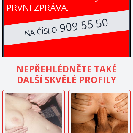
PRVNÍ ZPRÁVA.
909 55 50
NA ČÍSLO
NEPŘEHLÉDNĚTE TAKÉ
DALŠÍ SKVĚLÉ PROFILY
ZOBRAZIT
ZOBRAZIT
INZERÁT
INZERÁT