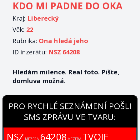
KDO MI PADNE DO OKA
Kraj:
Liberecký
Věk:
22
Rubrika:
Ona hledá jeho
ID inzerátu:
NSZ 64208
Hledám milence. Real foto. Pište,
domluva možná.
PRO RYCHLÉ SEZNÁMENÍ POŠLI
SMS ZPRÁVU VE TVARU:
NSZ
64208
TVOJE
MEZERA
MEZERA