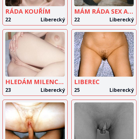
RÁDA KOUŘÍM
MÁM RÁDA SEX A HLEDÁM DLOUHODOBÉHO MILENCE
22
Liberecký
22
Liberecký
ZOBRAZIT
ZOBRAZIT
INZERÁT
INZERÁT
HLEDÁM MILENCE, JSEM ZADANÁ
LIBEREC
23
Liberecký
25
Liberecký
ZOBRAZIT
ZOBRAZIT
INZERÁT
INZERÁT