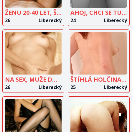
ŽENU 20-40 LET, ŠTÍHLOU
AHOJ, CHCI SE TU DISKRÉTNĚ SEZNÁMIT
26
Liberecký
24
Liberecký
ZOBRAZIT
ZOBRAZIT
INZERÁT
INZERÁT
NA SEX, MUŽE DO 45 LET
ŠTÍHLÁ HOLČINA HLEDÁ MUŽE Z LIBERCE
26
Liberecký
25
Liberecký
ZOBRAZIT
ZOBRAZIT
INZERÁT
INZERÁT