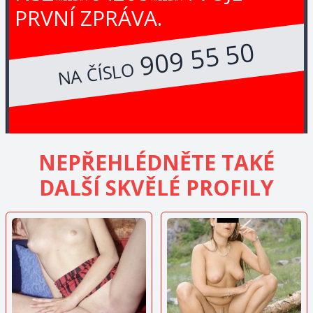
PRVNÍ ZPRÁVA.
909 55 50
NA ČÍSLO
NEPŘEHLÉDNĚTE TAKÉ
DALŠÍ SKVĚLÉ PROFILY
ZOBRAZIT
ZOBRAZIT
INZERÁT
INZERÁT