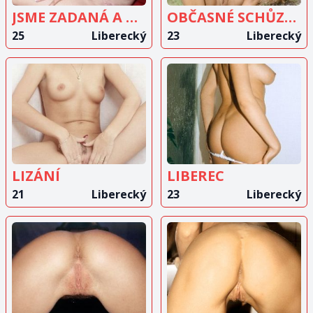
JSME ZADANÁ A HLEDÁM TU MUŽE
OBČASNÉ SCHŮZKY
25
Liberecký
23
Liberecký
ZOBRAZIT
ZOBRAZIT
INZERÁT
INZERÁT
LIZÁNÍ
LIBEREC
21
Liberecký
23
Liberecký
ZOBRAZIT
ZOBRAZIT
INZERÁT
INZERÁT