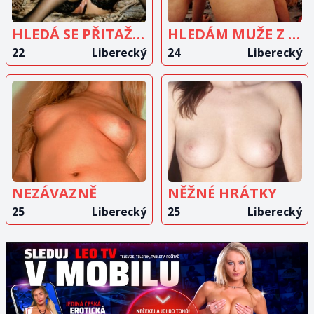
HLEDÁ SE PŘITAŽLIVÝ MUŽ
HLEDÁM MUŽE Z LIBERCE
22
Liberecký
24
Liberecký
ZOBRAZIT
ZOBRAZIT
INZERÁT
INZERÁT
NEZÁVAZNĚ
NĚŽNÉ HRÁTKY
25
Liberecký
25
Liberecký