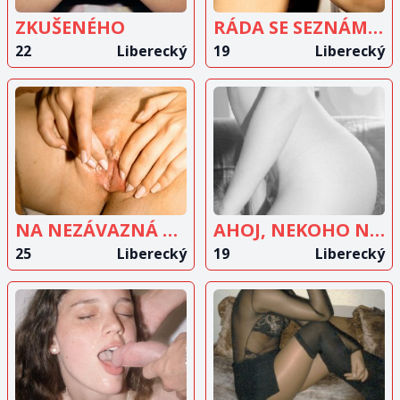
ZKUŠENÉHO
RÁDA SE SEZNÁMÍM SE STARŠÍM A ZKUŠENÝM MUŽEM
22
Liberecký
19
Liberecký
ZOBRAZIT
ZOBRAZIT
INZERÁT
INZERÁT
NA NEZÁVAZNÁ SETKÁNÍ
AHOJ, NEKOHO NA SEXIK HLEDAM
25
Liberecký
19
Liberecký
ZOBRAZIT
ZOBRAZIT
INZERÁT
INZERÁT