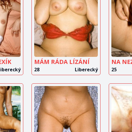
IT
ZOBRAZIT
Z
T
INZERÁT
EXÍK
MÁM RÁDA LÍZÁNÍ
Liberecký
28
Liberecký
25
IT
ZOBRAZIT
Z
T
INZERÁT