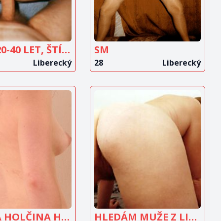
ŽENU 20-40 LET, ŠTÍHLOU
SM
Liberecký
28
Liberecký
OBRAZIT
ZOBRAZIT
INZERÁT
INZERÁT
ŠTÍHLÁ HOLČINA HLEDÁ MUŽE Z LIBERCE
HLEDÁM MUŽE Z LIBERCE