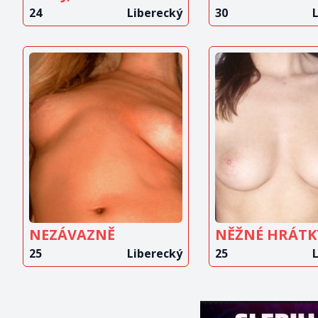
24
Liberecký
30
ZOBRAZIT
ZOBRAZ
INZERÁT
INZERÁ
NEZÁVAZNĚ
NĚŽNÉ HRÁTK
25
Liberecký
25