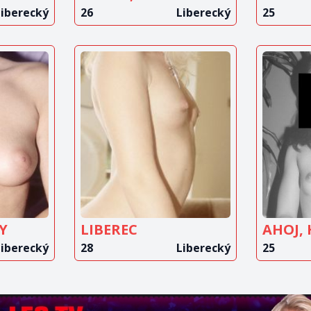
Liberecký
26
Liberecký
25
IT
ZOBRAZIT
Z
T
INZERÁT
Y
LIBEREC
AHOJ,
Liberecký
28
Liberecký
25