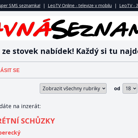
uper SMS seznamka!
|
LeoTV Online - televize v mobilu
|
LeoTV - ž
 ze stovek nabídek! Každý si tu najd
ÁSIT SE
od
áte na inzerát:
RÉTNÍ SCHŮZKY
berecký