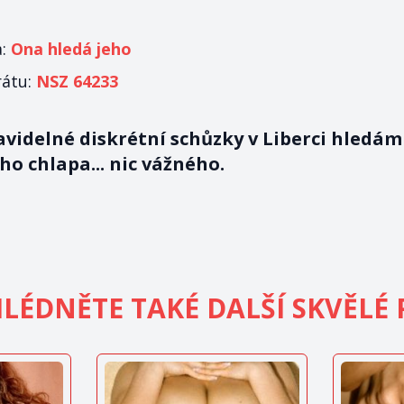
a:
Ona hledá jeho
rátu:
NSZ 64233
videlné diskrétní schůzky v Liberci hledám
o chlapa... nic vážného.
LÉDNĚTE TAKÉ DALŠÍ SKVĚLÉ 