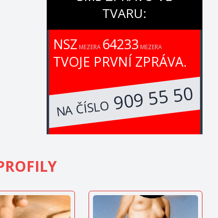
TVARU:
NSZ
64233
MEZERA
MEZERA
TVOJE PRVNÍ ZPRÁVA.
909 55 50
NA ČÍSLO
PROFILY