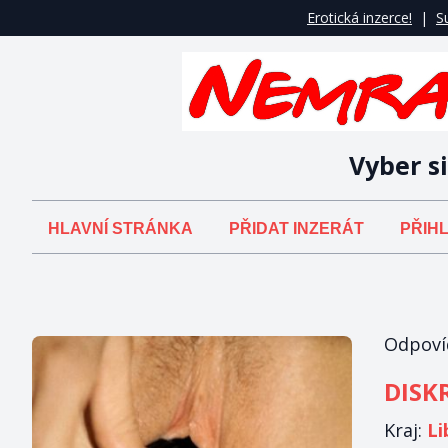
Erotická inzerce!
|
S
Vyber si
HLAVNÍ STRÁNKA
PŘIDAT INZERÁT
PŘIHL
Odpovíd
DISK
Kraj:
Li