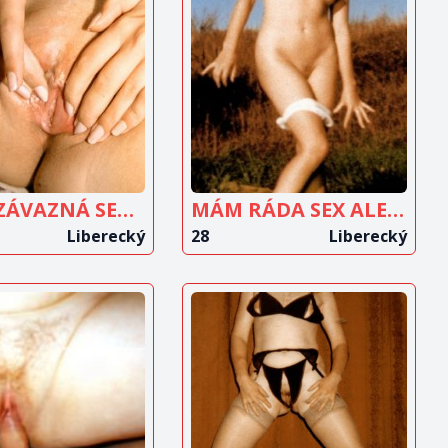
OBRAZIT
ZOBRAZIT
INZERÁT
INZERÁT
NA NEZÁVAZNÁ SETKÁNÍ
MÁM RÁDA SEX ALE JSEM TEĎ SAMA
Liberecký
28
Liberecký
OBRAZIT
ZOBRAZIT
INZERÁT
INZERÁT