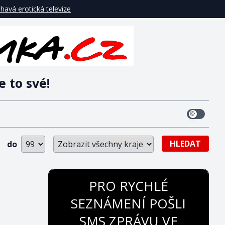
havá erotická televize
e to své!
HLEDAT
do
PRO RYCHLÉ
SEZNÁMENÍ POŠLI
SMS ZPRÁVU VE