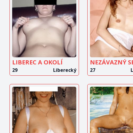
ZOBRAZIT
ZOBRAZ
INZERÁT
INZERÁ
LIBEREC A OKOLÍ
NEZÁVAZNÝ S
29
Liberecký
27
ZOBRAZIT
ZOBRAZ
INZERÁT
INZERÁ