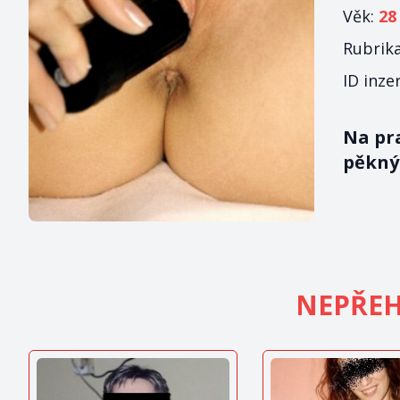
Věk:
28
Rubrik
ID inze
Na pra
pěknýh
NEPŘEH