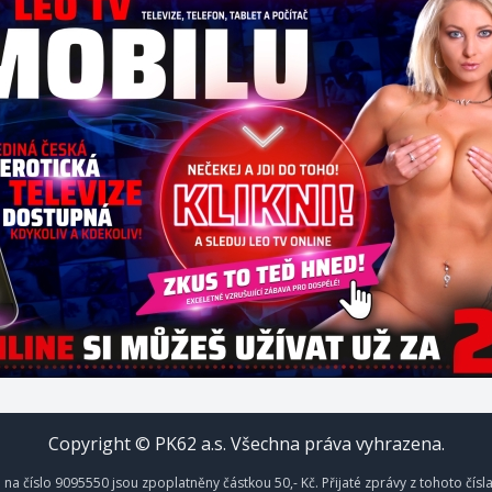
Copyright © PK62 a.s. Všechna práva vyhrazena.
na číslo 9095550 jsou zpoplatněny částkou 50,- Kč. Přijaté zprávy z tohoto čísl