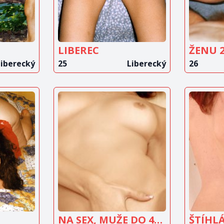
LIBEREC
Liberecký
25
Liberecký
26
IT
ZOBRAZIT
Z
T
INZERÁT
NA SEX, MUŽE DO 45 LET