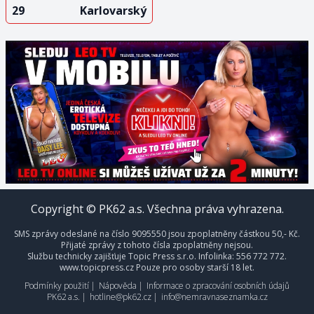
29
Karlovarský
Copyright © PK62 a.s. Všechna práva vyhrazena.
SMS zprávy odeslané na číslo 9095550 jsou zpoplatněny částkou 50,- Kč.
Přijaté zprávy z tohoto čísla zpoplatněny nejsou.
Službu technicky zajišťuje Topic Press s.r.o. Infolinka: 556 772 772.
www.topicpress.cz Pouze pro osoby starší 18 let.
Podmínky použití
|
Nápověda
|
Informace o zpracování osobních údajů
PK62 a.s.
|
hotline@pk62.cz
|
info@nemravnaseznamka.cz