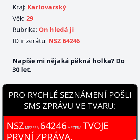
Kraj:
Karlovarský
Věk:
29
Rubrika:
On hledá ji
ID inzerátu:
NSZ 64246
Napíše mi nějaká pěkná holka? Do
30 let.
PRO RYCHLÉ SEZNÁMENÍ POŠLI
SMS ZPRÁVU VE TVARU:
NSZ
64246
TVOJE
MEZERA
MEZERA
PRVNÍ ZPRÁVA.