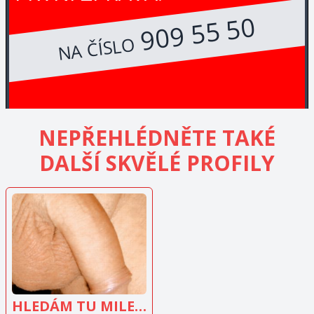
909 55 50
NA ČÍSLO
NEPŘEHLÉDNĚTE TAKÉ
DALŠÍ SKVĚLÉ PROFILY
ZOBRAZIT
INZERÁT
HLEDÁM TU MILENKU