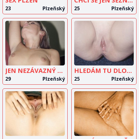
SEX PLZEN
CHCI SE JEN SEZNÁMIT
23
Plzeňský
25
Plzeňský
ZOBRAZIT
ZOBRAZIT
INZERÁT
INZERÁT
JEN NEZÁVAZNÝ STYK
HLEDÁM TU DLOUHODOBÉHO MILENCE
29
Plzeňský
25
Plzeňský
ZOBRAZIT
ZOBRAZIT
INZERÁT
INZERÁT