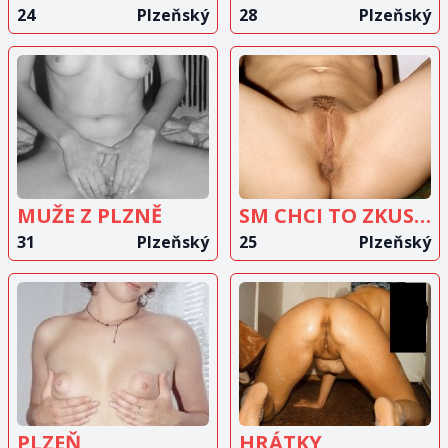
24
Plzeňský
28
Plzeňský
ZOBRAZIT
ZOBRAZIT
INZERÁT
INZERÁT
MUŽE Z PLZNĚ
SM CHCI TO ZKUSIT
31
Plzeňský
25
Plzeňský
ZOBRAZIT
ZOBRAZIT
INZERÁT
INZERÁT
PLZEŇ
HRÁTKY