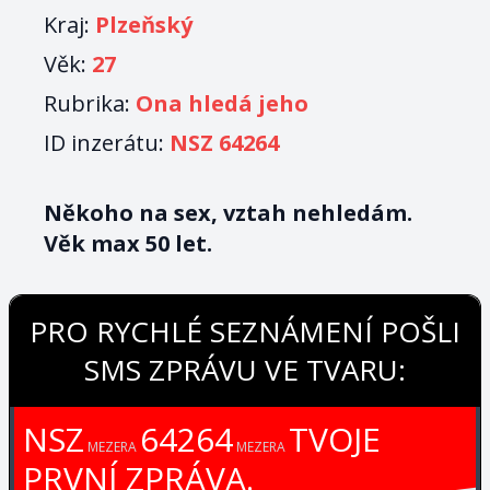
Kraj:
Plzeňský
Věk:
27
Rubrika:
Ona hledá jeho
ID inzerátu:
NSZ 64264
Někoho na sex, vztah nehledám.
Věk max 50 let.
PRO RYCHLÉ SEZNÁMENÍ POŠLI
SMS ZPRÁVU VE TVARU:
NSZ
64264
TVOJE
MEZERA
MEZERA
PRVNÍ ZPRÁVA.