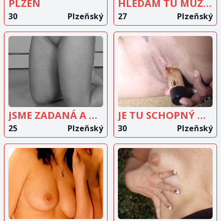
PLZEN
HLEDÁM TU MUŽE CO MÁ RÁD LEHKÉ SM
30
Plzeňský
27
Plzeňský
ZOBRAZIT
ZOBRAZIT
INZERÁT
INZERÁT
JSME ZADANÁ A HLEDÁM TU MILENCE
JE TU SCHOPNÝ NÁHRADNÍK?
25
Plzeňský
30
Plzeňský
ZOBRAZIT
ZOBRAZIT
INZERÁT
INZERÁT