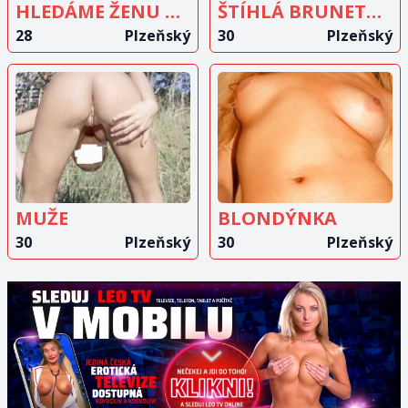
HLEDÁME ŽENU DO TROJKY
ŠTÍHLÁ BRUNETKA HLEDÁ MILENCE
28
Plzeňský
30
Plzeňský
ZOBRAZIT
ZOBRAZIT
INZERÁT
INZERÁT
MUŽE
BLONDÝNKA
30
Plzeňský
30
Plzeňský