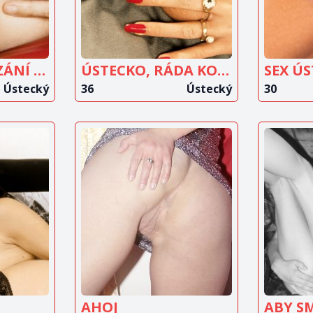
MÁM RÁDA LÍZÁNÍ KUNDIČKY
ÚSTECKO, RÁDA KOUŘÍM
SEX ÚS
Ústecký
36
Ústecký
30
IT
ZOBRAZIT
Z
T
INZERÁT
AHOJ