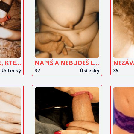
IT
ZOBRAZIT
Z
T
INZERÁT
HLEDÁM MUŽE, KTERÉMU NEJDE JEN O SEBE
NAPIŠ A NEBUDEŠ LITOVAT
NEZÁV
Ústecký
37
Ústecký
35
IT
ZOBRAZIT
Z
T
INZERÁT