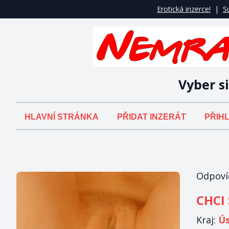
Erotická inzerce!
|
S
Vyber si
HLAVNÍ STRÁNKA
PŘIDAT INZERÁT
PŘIHL
Odpovíd
CHCI 
Kraj:
Ús