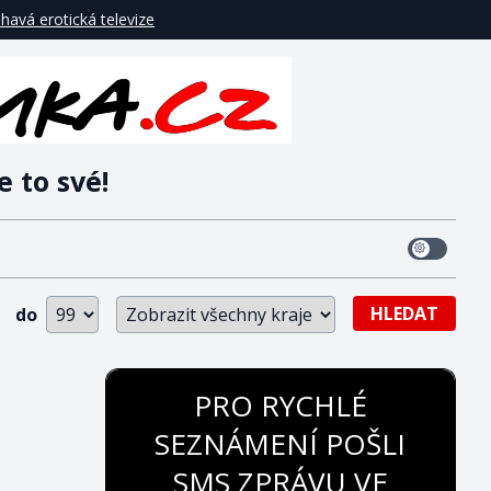
havá erotická televize
e to své!
HLEDAT
do
PRO RYCHLÉ
SEZNÁMENÍ POŠLI
SMS ZPRÁVU VE