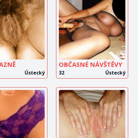
OBRAZIT
ZOBRAZIT
INZERÁT
INZERÁT
AZNĚ
OBČASNÉ NÁVŠTĚVY
Ústecký
32
Ústecký
OBRAZIT
ZOBRAZIT
INZERÁT
INZERÁT