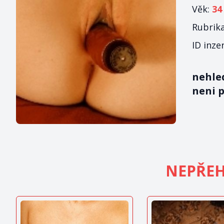
Věk:
34
Rubrik
ID inze
nehled
neni 
NEPŘEH