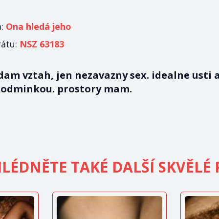
a:
Ona hledá jeho
rátu:
NSZ 63183
am vztah, jen nezavazny sex. idealne usti 
podminkou. prostory mam.
LÉDNĚTE TAKÉ DALŠÍ SKVĚLÉ 