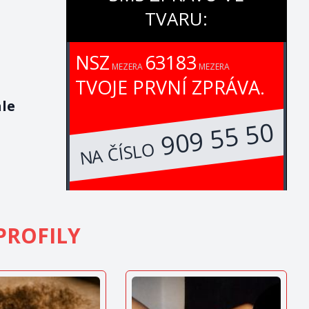
TVARU:
NSZ
63183
MEZERA
MEZERA
TVOJE PRVNÍ ZPRÁVA.
ale
909 55 50
NA ČÍSLO
PROFILY