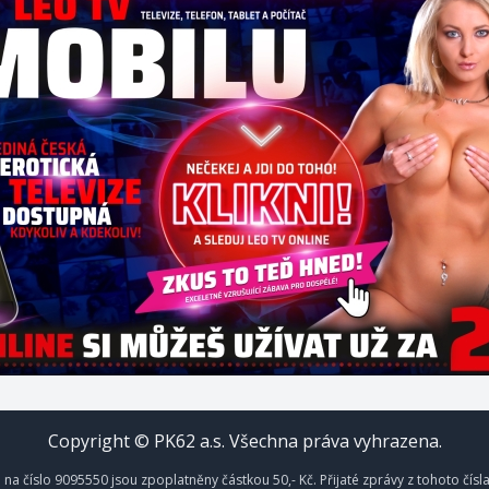
Copyright © PK62 a.s. Všechna práva vyhrazena.
na číslo 9095550 jsou zpoplatněny částkou 50,- Kč. Přijaté zprávy z tohoto čísl