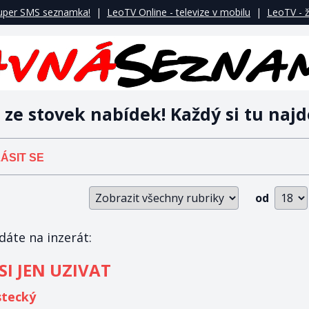
uper SMS seznamka!
|
LeoTV Online - televize v mobilu
|
LeoTV - ž
 ze stovek nabídek! Každý si tu najd
ÁSIT SE
od
áte na inzerát:
SI JEN UZIVAT
tecký