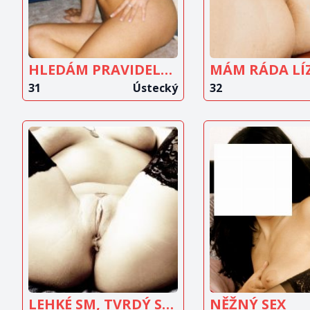
HLEDÁM PRAVIDELNÉHO MILENCE
31
Ústecký
32
ZOBRAZIT
ZOBRAZ
INZERÁT
INZERÁ
LEHKÉ SM, TVRDÝ SEX, KDO MÁ ZÁJEM NAPIŠTE
NĚŽNÝ SEX