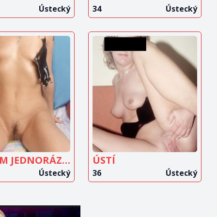
Ústecký
34
Ústecký
OBRAZIT
ZOBRAZIT
INZERÁT
INZERÁT
HLEDÁM JEDNORÁZOVÝ ŠUKÁNÍ
ÚSTÍ
Ústecký
36
Ústecký