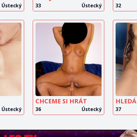
Ústecký
33
Ústecký
32
IT
ZOBRAZIT
Z
T
INZERÁT
CHCEME SI HRÁT
Ústecký
36
Ústecký
37