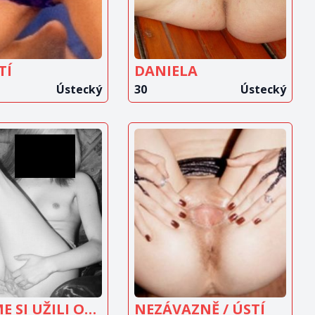
TÍ
DANIELA
Ústecký
30
Ústecký
OBRAZIT
ZOBRAZIT
INZERÁT
INZERÁT
ABY SME SI UŽILI OBA
NEZÁVAZNĚ / ÚSTÍ