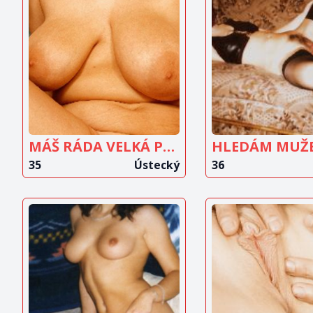
ZOBRAZIT
ZOBRAZ
INZERÁT
INZERÁ
MÁŠ RÁDA VELKÁ PRSA?
35
Ústecký
36
ZOBRAZIT
ZOBRAZ
INZERÁT
INZERÁ