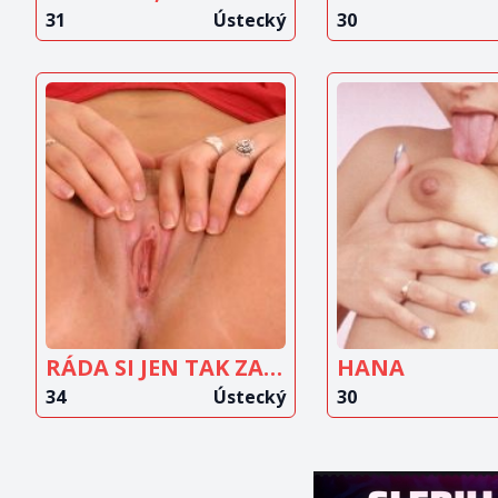
31
Ústecký
30
ZOBRAZIT
ZOBRAZ
INZERÁT
INZERÁ
RÁDA SI JEN TAK ZAŠUKAT
HANA
34
Ústecký
30