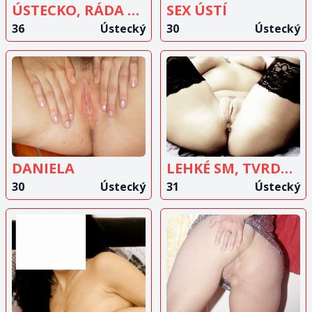
ÚSTECKO, RÁDA KOUŘÍM
SEX ÚSTÍ
36
Ústecký
30
Ústecký
ZOBRAZIT
ZOBRAZIT
INZERÁT
INZERÁT
DANIELA
LEHKÉ SM, TVRDÝ SEX, KDO MÁ ZÁJEM NAPIŠTE
30
Ústecký
31
Ústecký
ZOBRAZIT
ZOBRAZIT
INZERÁT
INZERÁT