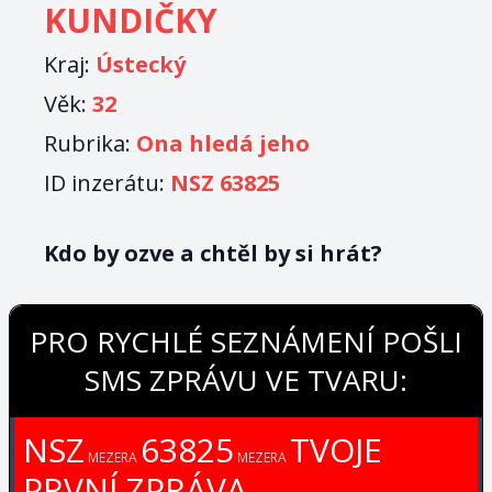
KUNDIČKY
Kraj:
Ústecký
Věk:
32
Rubrika:
Ona hledá jeho
ID inzerátu:
NSZ 63825
Kdo by ozve a chtěl by si hrát?
PRO RYCHLÉ SEZNÁMENÍ POŠLI
SMS ZPRÁVU VE TVARU:
NSZ
63825
TVOJE
MEZERA
MEZERA
PRVNÍ ZPRÁVA.