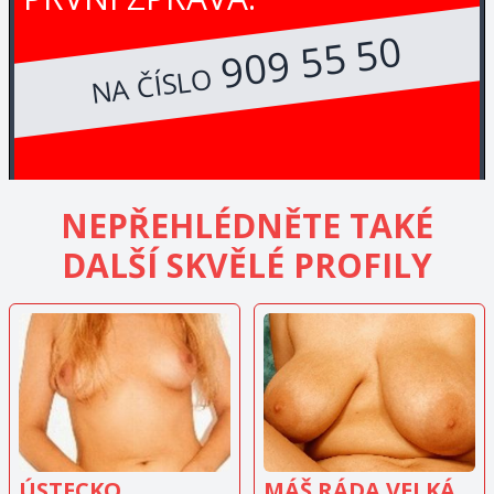
909 55 50
NA ČÍSLO
NEPŘEHLÉDNĚTE TAKÉ
DALŠÍ SKVĚLÉ PROFILY
ZOBRAZIT
ZOBRAZIT
INZERÁT
INZERÁT
ÚSTECKO
MÁŠ RÁDA VELKÁ PRSA?