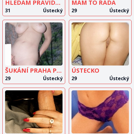
HLEDÁM PRAVIDELNÉHO MILENCE
MÁM TO RÁDA
31
Ústecký
29
Ústecký
ZOBRAZIT
ZOBRAZIT
INZERÁT
INZERÁT
ŠUKÁNÍ PRAHA PÁRY
ÚSTECKO
29
Ústecký
29
Ústecký
ZOBRAZIT
ZOBRAZIT
INZERÁT
INZERÁT