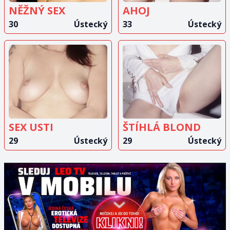
NĚŽNÝ SEX
AHOJ
30
Ústecký
33
Ústecký
ZOBRAZIT
ZOBRAZIT
INZERÁT
INZERÁT
SEX USTI
ŠTÍHLÁ BLOND
29
Ústecký
29
Ústecký