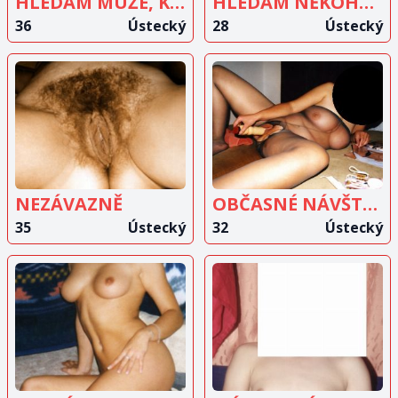
HLEDÁM MUŽE, KTERÉMU NEJDE JEN O SEBE
HLEDÁM NĚKOHO NA NĚŽNÝ SEXÍK
36
Ústecký
28
Ústecký
ZOBRAZIT
ZOBRAZIT
INZERÁT
INZERÁT
NEZÁVAZNĚ
OBČASNÉ NÁVŠTĚVY
35
Ústecký
32
Ústecký
ZOBRAZIT
ZOBRAZIT
INZERÁT
INZERÁT