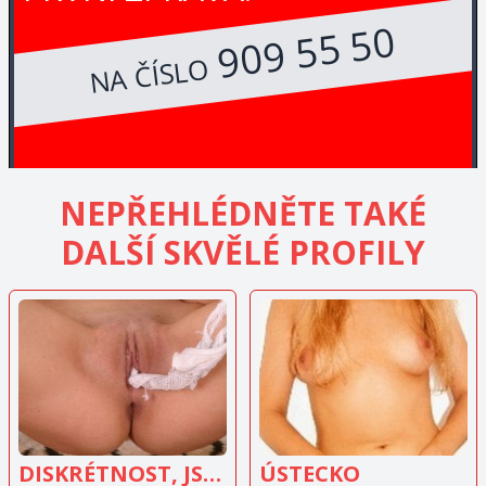
909 55 50
NA ČÍSLO
NEPŘEHLÉDNĚTE TAKÉ
DALŠÍ SKVĚLÉ PROFILY
ZOBRAZIT
ZOBRAZIT
INZERÁT
INZERÁT
DISKRÉTNOST, JSEM ZADANÁ
ÚSTECKO