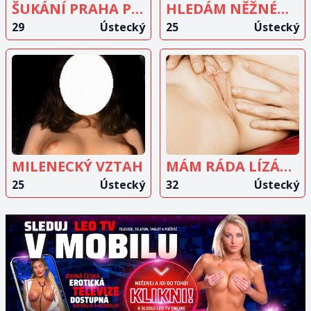
ŠUKÁNÍ PRAHA PÁRY
HLEDÁM NĚŽNÉHO MUŽE
29
Ústecký
25
Ústecký
ZOBRAZIT
ZOBRAZIT
INZERÁT
INZERÁT
MILENECKÝ VZTAH
MÁM RÁDA LÍZÁNÍ KUNDIČKY
25
Ústecký
32
Ústecký