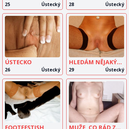
25
Ústecký
28
Ústecký
ZOBRAZIT
ZOBRAZIT
INZERÁT
INZERÁT
ÚSTECKO
HLEDÁM NĚJAKÝHO
26
Ústecký
29
Ústecký
ZOBRAZIT
ZOBRAZIT
INZERÁT
INZERÁT
FOOTFESTISH
MUŽE, CO RÁD ZKOUŠÍ NĚCO NOVÉHO