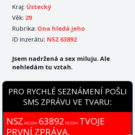
Kraj:
Ústecký
Věk:
29
Rubrika:
Ona hledá jeho
ID inzerátu:
NSZ 63892
Jsem nadržená a sex miluju. Ale
nehledám tu vztah.
PRO RYCHLÉ SEZNÁMENÍ POŠLI
SMS ZPRÁVU VE TVARU:
NSZ
63892
TVOJE
MEZERA
MEZERA
PRVNÍ ZPRÁVA.