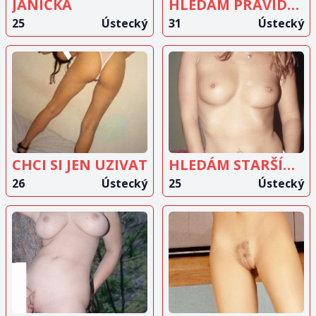
JANIČKA
HLEDÁM PRAVIDELNÉHO MILENCE
25
Ústecký
31
Ústecký
ZOBRAZIT
ZOBRAZIT
INZERÁT
INZERÁT
CHCI SI JEN UZIVAT
HLEDÁM STARŠÍHO MUŽE
26
Ústecký
25
Ústecký
ZOBRAZIT
ZOBRAZIT
INZERÁT
INZERÁT