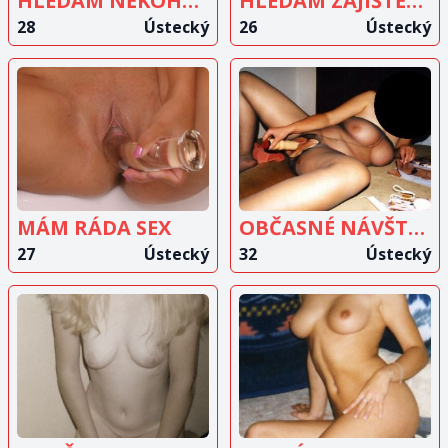
HLEDÁM NĚKOHO NA NĚŽNÝ SEXÍK
HLEDÁM ZAJIŠTĚNÉHO A DISKRÉTNÍHO MUŽE
28
Ústecký
26
Ústecký
ZOBRAZIT
ZOBRAZIT
INZERÁT
INZERÁT
MÁM RÁDA SEX
OBČASNÉ NÁVŠTĚVY
27
Ústecký
32
Ústecký
ZOBRAZIT
ZOBRAZIT
INZERÁT
INZERÁT