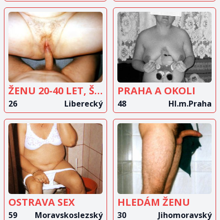
ZOBRAZIT
ZOBRAZIT
INZERÁT
INZERÁT
ŽENU 20-40 LET, ŠTÍHLOU
PRAHA A OKOLI
26
Liberecký
48
Hl.m.Praha
ZOBRAZIT
ZOBRAZIT
INZERÁT
INZERÁT
OSTRAVA SEX
HLEDÁM ŽENU
59
Moravskoslezský
30
Jihomoravský