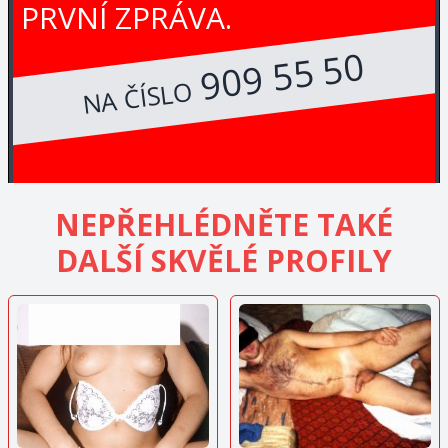
PRVNÍ ZPRÁVA.
909 55 50
NA ČÍSLO
NEPŘEHLÉDNĚTE TAKÉ
DALŠÍ SKVĚLÉ PROFILY
ZOBRAZIT
ZOBRAZIT
INZERÁT
INZERÁT