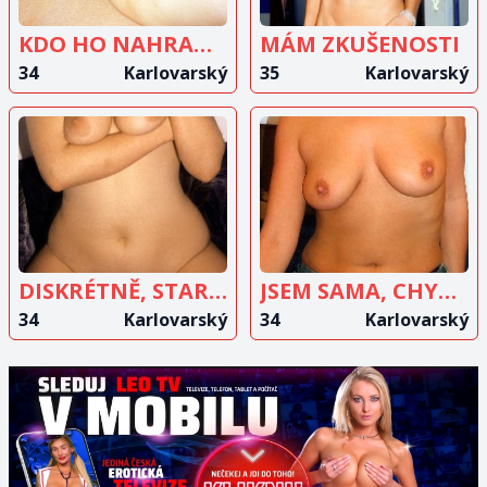
KDO HO NAHRADÍ?
MÁM ZKUŠENOSTI
34
Karlovarský
35
Karlovarský
ZOBRAZIT
ZOBRAZIT
INZERÁT
INZERÁT
DISKRÉTNĚ, STARŠÍHO MUŽE
JSEM SAMA, CHYBÍ MI TO
34
Karlovarský
34
Karlovarský