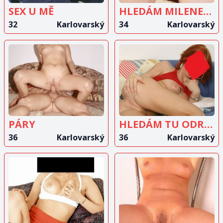
SEX U MĚ
HLEDÁM MILENECKÝ VZTAH SE STARŠÍM MUŽEM
32
Karlovarský
34
Karlovarský
ZOBRAZIT
ZOBRAZIT
INZERÁT
INZERÁT
PÁRY
HLEDÁM TU ODREAGOVÁNÍ
36
Karlovarský
36
Karlovarský
ZOBRAZIT
ZOBRAZIT
INZERÁT
INZERÁT