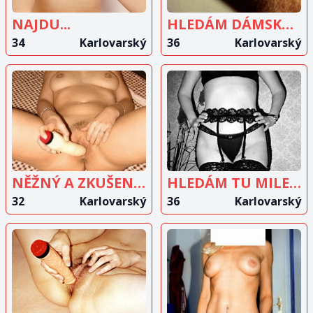
NAJDU...
HLEDÁM DÁMSKOU SPOLEČNOST
34
Karlovarský
36
Karlovarský
ZOBRAZIT
ZOBRAZIT
INZERÁT
INZERÁT
NĚŽNÝ A ZKUŠENÝ MUŽ?
HLEDÁM TU MILENCE
32
Karlovarský
36
Karlovarský
ZOBRAZIT
ZOBRAZIT
INZERÁT
INZERÁT