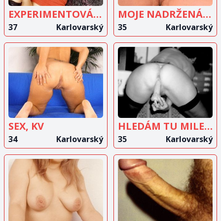
EXPERIMENTOVÁNÍ
MOJE NADRŽENÁ KUNDIČKA
37
Karlovarský
35
Karlovarský
ZOBRAZIT
ZOBRAZIT
INZERÁT
INZERÁT
SEX, KV
HLEDÁM TU MILENCE NA PRAVIDELNÉ SCHŮZKY
34
Karlovarský
35
Karlovarský
ZOBRAZIT
ZOBRAZIT
INZERÁT
INZERÁT