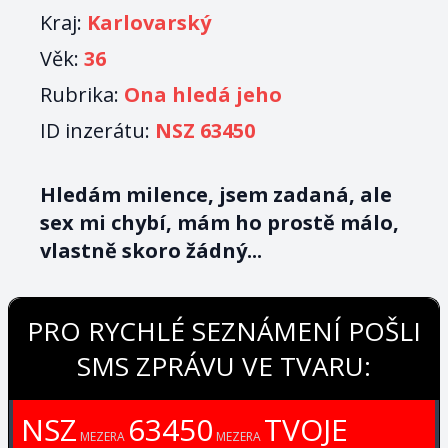
Kraj:
Karlovarský
Věk:
36
Rubrika:
Ona hledá jeho
ID inzerátu:
NSZ 63450
Hledám milence, jsem zadaná, ale
sex mi chybí, mám ho prostě málo,
vlastně skoro žádný...
PRO RYCHLÉ SEZNÁMENÍ POŠLI
SMS ZPRÁVU VE TVARU:
NSZ
63450
TVOJE
MEZERA
MEZERA