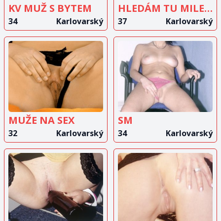
KV MUŽ S BYTEM
HLEDÁM TU MILENKU DO 50 LET
34
Karlovarský
37
Karlovarský
ZOBRAZIT
ZOBRAZIT
INZERÁT
INZERÁT
MUŽE NA SEX
SM
32
Karlovarský
34
Karlovarský
ZOBRAZIT
ZOBRAZIT
INZERÁT
INZERÁT