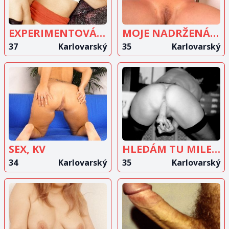
EXPERIMENTOVÁNÍ
MOJE NADRŽENÁ KUNDIČKA
37
Karlovarský
35
Karlovarský
ZOBRAZIT
ZOBRAZIT
INZERÁT
INZERÁT
SEX, KV
HLEDÁM TU MILENCE NA PRAVIDELNÉ SCHŮZKY
34
Karlovarský
35
Karlovarský
ZOBRAZIT
ZOBRAZIT
INZERÁT
INZERÁT