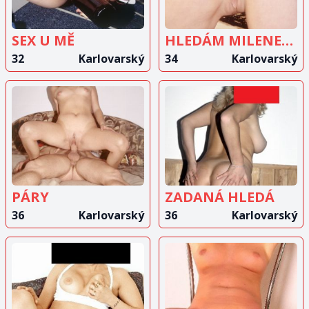
SEX U MĚ
HLEDÁM MILENECKÝ VZTAH SE STARŠÍM MUŽEM
32
Karlovarský
34
Karlovarský
ZOBRAZIT
ZOBRAZIT
INZERÁT
INZERÁT
PÁRY
ZADANÁ HLEDÁ
36
Karlovarský
36
Karlovarský
ZOBRAZIT
ZOBRAZIT
INZERÁT
INZERÁT