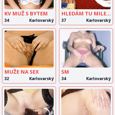
KV MUŽ S BYTEM
HLEDÁM TU MILENKU DO 50 LET
34
Karlovarský
37
Karlovarský
ZOBRAZIT
ZOBRAZIT
INZERÁT
INZERÁT
MUŽE NA SEX
SM
32
Karlovarský
34
Karlovarský
ZOBRAZIT
ZOBRAZIT
INZERÁT
INZERÁT