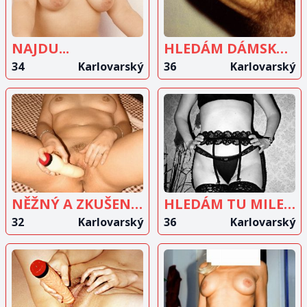
NAJDU...
HLEDÁM DÁMSKOU SPOLEČNOST
34
Karlovarský
36
Karlovarský
ZOBRAZIT
ZOBRAZIT
INZERÁT
INZERÁT
NĚŽNÝ A ZKUŠENÝ MUŽ?
HLEDÁM TU MILENCE
32
Karlovarský
36
Karlovarský
ZOBRAZIT
ZOBRAZIT