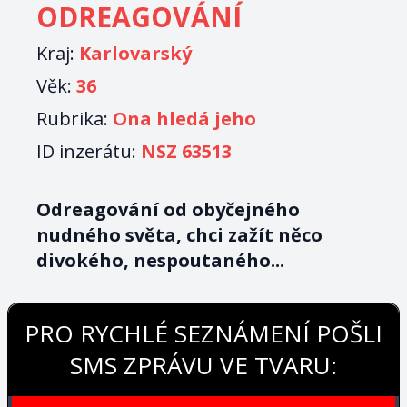
ODREAGOVÁNÍ
Kraj:
Karlovarský
Věk:
36
Rubrika:
Ona hledá jeho
ID inzerátu:
NSZ 63513
Odreagování od obyčejného
nudného světa, chci zažít něco
divokého, nespoutaného...
PRO RYCHLÉ SEZNÁMENÍ POŠLI
SMS ZPRÁVU VE TVARU: