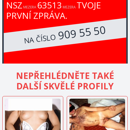
NSZ
63513
TVOJE
MEZERA
MEZERA
PRVNÍ ZPRÁVA.
909 55 50
NA ČÍSLO
NEPŘEHLÉDNĚTE TAKÉ
DALŠÍ SKVĚLÉ PROFILY
ZOBRAZIT
ZOBRAZIT
INZERÁT
INZERÁT