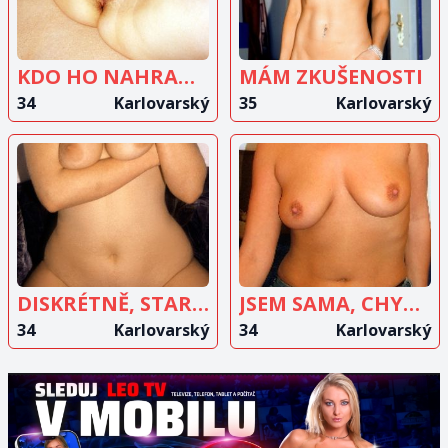
INZERÁT
INZERÁT
KDO HO NAHRADÍ?
MÁM ZKUŠENOSTI
34
Karlovarský
35
Karlovarský
ZOBRAZIT
ZOBRAZIT
INZERÁT
INZERÁT
DISKRÉTNĚ, STARŠÍHO MUŽE
JSEM SAMA, CHYBÍ MI TO
34
Karlovarský
34
Karlovarský