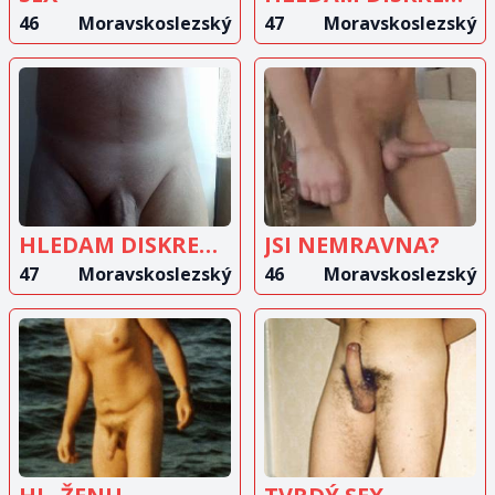
46
Moravskoslezský
47
Moravskoslezský
ZOBRAZIT
ZOBRAZIT
INZERÁT
INZERÁT
HLEDAM DISKRETNI MILENKU
JSI NEMRAVNA?
47
Moravskoslezský
46
Moravskoslezský
ZOBRAZIT
ZOBRAZIT
INZERÁT
INZERÁT