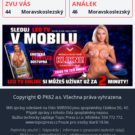
ZVU VÁS
ANÁLEK
44
Moravskoslezský
46
Moravskoslezský
Copyright © PK62 a.s. Všechna práva vyhrazena.
SMS zprávy odeslané na číslo 9095550 jsou zpoplatněny částkou 50,- Kč.
Přijaté zprávy z tohoto čísla zpoplatněny nejsou.
Službu technicky zajišťuje Topic Press s.r.o. Infolinka: 556 772 772.
www.topicpress.cz Pouze pro osoby starší 18 let.
Podmínky použití
|
Nápověda
|
Informace o zpracování osobních údajů
PK62 a.s.
|
hotline@pk62.cz
|
info@nemravnaseznamka.cz