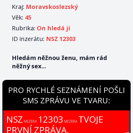
Kraj:
Moravskoslezský
Věk:
45
Rubrika:
On hledá ji
ID inzerátu:
NSZ 12303
Hledám něžnou ženu, mám rád
něžný sex...
PRO RYCHLÉ SEZNÁMENÍ POŠLI
SMS ZPRÁVU VE TVARU:
NSZ
12303
TVOJE
MEZERA
MEZERA
PRVNÍ ZPRÁVA.