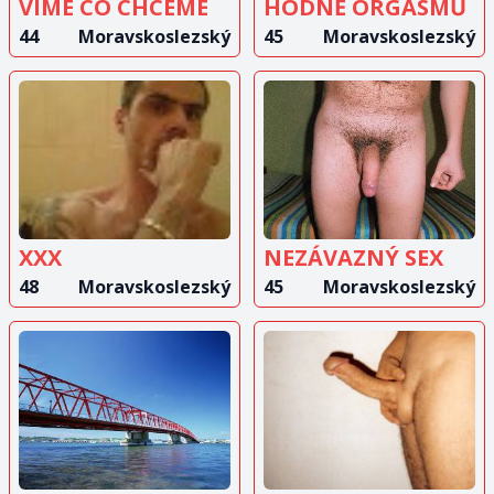
VÍME CO CHCEME
HODNĚ ORGASMŮ
44
Moravskoslezský
45
Moravskoslezský
ZOBRAZIT
ZOBRAZIT
INZERÁT
INZERÁT
XXX
NEZÁVAZNÝ SEX
48
Moravskoslezský
45
Moravskoslezský
ZOBRAZIT
ZOBRAZIT
INZERÁT
INZERÁT