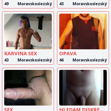
49
Moravskoslezský
43
Moravskoslezský
ZOBRAZIT
ZOBRAZIT
INZERÁT
INZERÁT
KARVINA SEX
OPAVA
43
Moravskoslezský
46
Moravskoslezský
ZOBRAZIT
ZOBRAZIT
INZERÁT
INZERÁT
SEX
HLEDAM DISKRETNI MILENKU