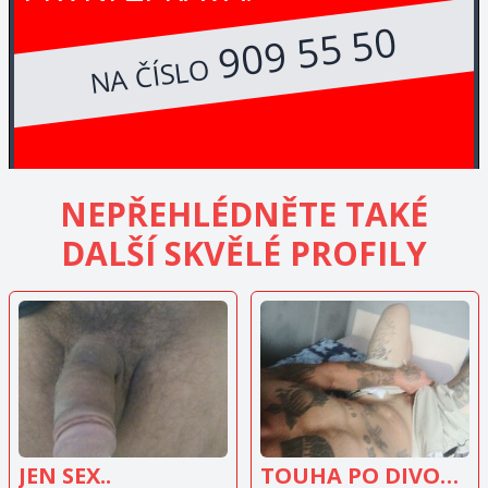
909 55 50
NA ČÍSLO
NEPŘEHLÉDNĚTE TAKÉ
DALŠÍ SKVĚLÉ PROFILY
ZOBRAZIT
ZOBRAZIT
INZERÁT
INZERÁT
JEN SEX..
TOUHA PO DIVOKÉM SEXU