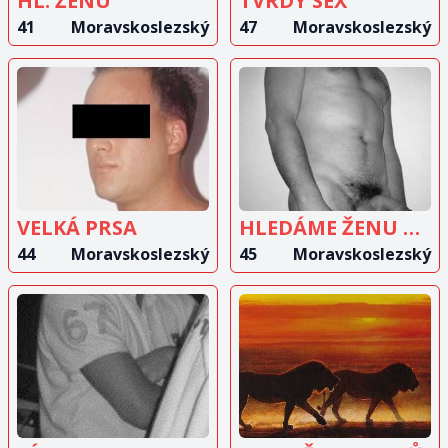
HL. ŽENU
TVRDÝ SEX
41
Moravskoslezský
47
Moravskoslezský
ZOBRAZIT
ZOBRAZIT
INZERÁT
INZERÁT
VELKÁ PRSA
HLEDÁME ŽENU NA SEX
44
Moravskoslezský
45
Moravskoslezský
ZOBRAZIT
ZOBRAZIT
INZERÁT
INZERÁT