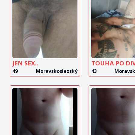
ZOBRAZIT
ZOBRAZ
INZERÁT
INZERÁ
JEN SEX..
49
Moravskoslezský
43
Moravsk
ZOBRAZIT
ZOBRAZ
INZERÁT
INZERÁ