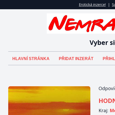
Erotická inzerce!
|
S
Vyber si
HLAVNÍ STRÁNKA
PŘIDAT INZERÁT
PŘIHL
Odpovíd
HOD
Kraj:
Mo