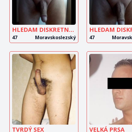
HLEDAM DISKRETNI MILENKU
47
Moravskoslezský
47
Moravsk
ZOBRAZIT
ZOBRAZ
INZERÁT
INZERÁ
TVRDÝ SEX
VELKÁ PRSA