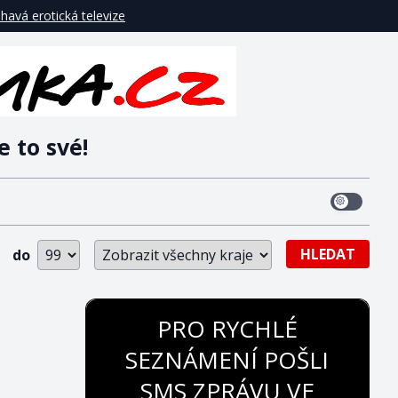
havá erotická televize
e to své!
HLEDAT
do
PRO RYCHLÉ
SEZNÁMENÍ POŠLI
SMS ZPRÁVU VE