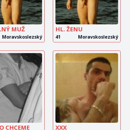
LNÝ MUŽ
HL. ŽENU
Moravskoslezský
41
Moravskoslezský
OBRAZIT
ZOBRAZIT
INZERÁT
INZERÁT
CO CHCEME
XXX