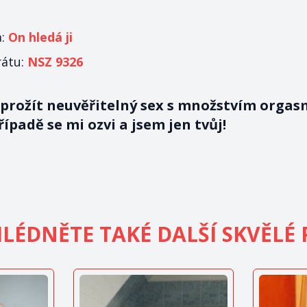
a:
On hledá ji
rátu:
NSZ 9326
 prožít neuvěřitelný sex s množstvím orgas
ípadě se mi ozvi a jsem jen tvůj!
LÉDNĚTE TAKÉ DALŠÍ SKVĚLÉ 