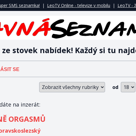
uper SMS seznamka!
|
LeoTV Online - televize v mobilu
|
LeoTV - ž
 ze stovek nabídek! Každý si tu najd
ÁSIT SE
od
áte na inzerát:
NĚ ORGASMŮ
ravskoslezský