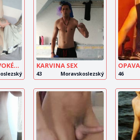
IT
ZOBRAZIT
Z
T
INZERÁT
TOUHA PO DIVOKÉM SEXU
KARVINA SEX
OPAVA
oslezský
43
Moravskoslezský
46
IT
ZOBRAZIT
Z
T
INZERÁT