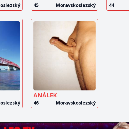
oslezský
45
Moravskoslezský
44
IT
ZOBRAZIT
T
INZERÁT
ANÁLEK
oslezský
46
Moravskoslezský