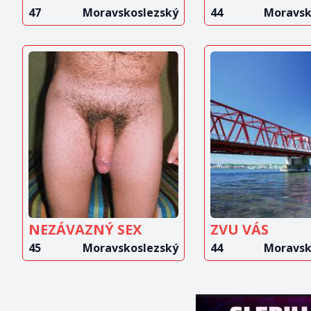
47
Moravskoslezský
44
Moravsk
ZOBRAZIT
ZOBRAZ
INZERÁT
INZERÁ
NEZÁVAZNÝ SEX
ZVU VÁS
45
Moravskoslezský
44
Moravsk