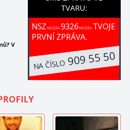
TVARU:
NSZ
9326
TVOJE
MEZERA
MEZERA
PRVNÍ ZPRÁVA.
mů? V
909 55 50
NA ČÍSLO
PROFILY