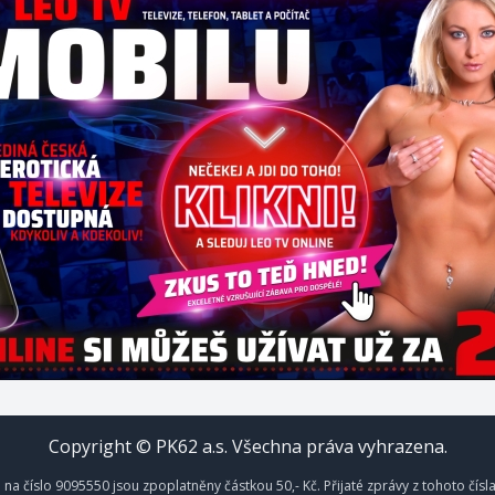
Copyright © PK62 a.s. Všechna práva vyhrazena.
na číslo 9095550 jsou zpoplatněny částkou 50,- Kč. Přijaté zprávy z tohoto čísl