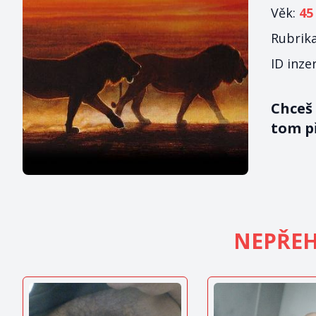
Věk:
45
Rubrik
ID inze
Chceš
tom př
NEPŘEH