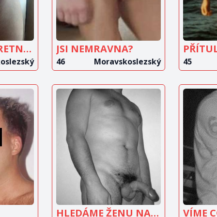
HLEDAM DISKRETNI MILENKU
JSI NEMRAVNA?
PŘÍTU
oslezský
46
Moravskoslezský
45
IT
ZOBRAZIT
Z
T
INZERÁT
HLEDÁME ŽENU NA SEX
VÍME 