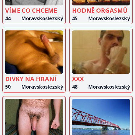
VÍME CO CHCEME
HODNĚ ORGASMŮ
44
Moravskoslezský
45
Moravskoslezský
ZOBRAZIT
ZOBRAZIT
INZERÁT
INZERÁT
DIVKY NA HRANÍ
XXX
50
Moravskoslezský
48
Moravskoslezský
ZOBRAZIT
ZOBRAZIT
INZERÁT
INZERÁT