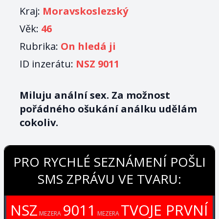
Kraj:
Moravskoslezský
Věk:
46
Rubrika:
On hledá ji
ID inzerátu:
NSZ 9011
Miluju anální sex. Za možnost
pořádného ošukání análku udělám
cokoliv.
PRO RYCHLÉ SEZNÁMENÍ POŠLI
SMS ZPRÁVU VE TVARU:
NSZ
9011
TVOJE PRVNÍ
MEZERA
MEZERA