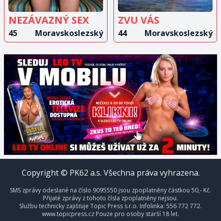
NEZÁVAZNÝ SEX
ZVU VÁS
45
Moravskoslezský
44
Moravskoslezský
Copyright © PK62 a.s. Všechna práva vyhrazena.
SMS zprávy odeslané na číslo 9095550 jsou zpoplatněny částkou 50,- Kč.
Přijaté zprávy z tohoto čísla zpoplatněny nejsou.
Službu technicky zajišťuje Topic Press s.r.o. Infolinka: 556 772 772.
www.topicpress.cz Pouze pro osoby starší 18 let.