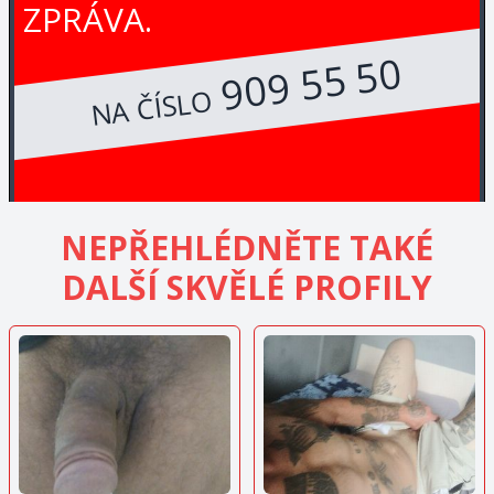
ZPRÁVA.
909 55 50
NA ČÍSLO
NEPŘEHLÉDNĚTE TAKÉ
DALŠÍ SKVĚLÉ PROFILY
ZOBRAZIT
ZOBRAZIT
INZERÁT
INZERÁT