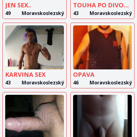
JEN SEX..
TOUHA PO DIVOKÉM SEXU
49
Moravskoslezský
43
Moravskoslezský
ZOBRAZIT
ZOBRAZIT
INZERÁT
INZERÁT
KARVINA SEX
OPAVA
43
Moravskoslezský
46
Moravskoslezský
ZOBRAZIT
ZOBRAZIT
INZERÁT
INZERÁT