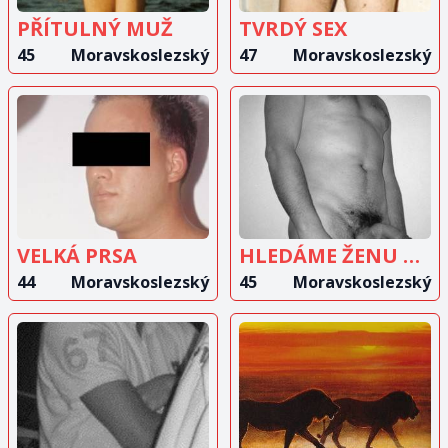
PŘÍTULNÝ MUŽ
TVRDÝ SEX
45
Moravskoslezský
47
Moravskoslezský
ZOBRAZIT
ZOBRAZIT
INZERÁT
INZERÁT
VELKÁ PRSA
HLEDÁME ŽENU NA SEX
44
Moravskoslezský
45
Moravskoslezský
ZOBRAZIT
ZOBRAZIT
INZERÁT
INZERÁT