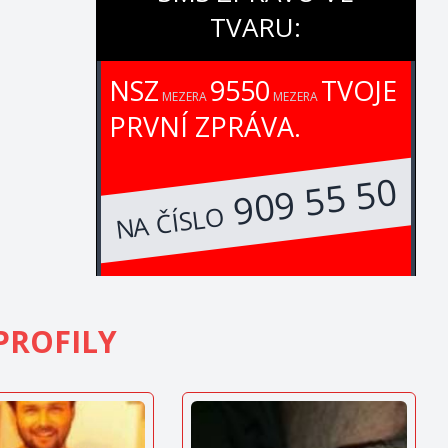
TVARU:
NSZ
9550
TVOJE
MEZERA
MEZERA
PRVNÍ ZPRÁVA.
909 55 50
NA ČÍSLO
PROFILY