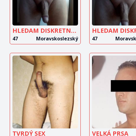
HLEDAM DISKRETNI MILENKU
47
Moravskoslezský
47
Moravsk
ZOBRAZIT
ZOBRAZ
INZERÁT
INZERÁ
TVRDÝ SEX
VELKÁ PRSA