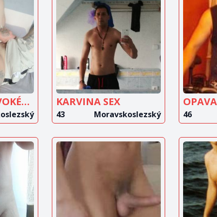
IT
ZOBRAZIT
Z
T
INZERÁT
TOUHA PO DIVOKÉM SEXU
KARVINA SEX
OPAVA
oslezský
43
Moravskoslezský
46
IT
ZOBRAZIT
Z
T
INZERÁT