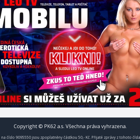
Copyright © PK62 a.s. Všechna práva vyhrazena.
na číslo 9095550 jsou zpoplatněny částkou 50,- Kč. Přijaté zprávy z tohoto čísl