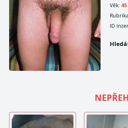
Věk:
45
Rubrik
ID inze
Hledám
NEPŘEH