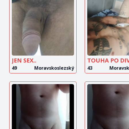
ZOBRAZIT
ZOBRAZ
INZERÁT
INZERÁ
JEN SEX..
49
Moravskoslezský
43
Moravsk
ZOBRAZIT
ZOBRAZ
INZERÁT
INZERÁ