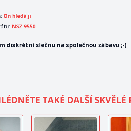
a:
On hledá ji
rátu:
NSZ 9550
 diskrétní slečnu na společnou zábavu ;-)
LÉDNĚTE TAKÉ DALŠÍ SKVĚLÉ 