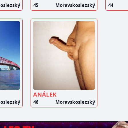
oslezský
45
Moravskoslezský
44
IT
ZOBRAZIT
T
INZERÁT
ANÁLEK
oslezský
46
Moravskoslezský