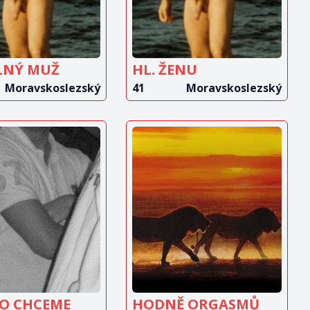
LNÝ MUŽ
HL. ŽENU
Moravskoslezský
41
Moravskoslezský
OBRAZIT
ZOBRAZIT
INZERÁT
INZERÁT
CO CHCEME
HODNĚ ORGASMŮ