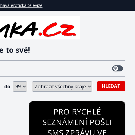
havá erotická televize
e to své!
HLEDAT
do
PRO RYCHLÉ
SEZNÁMENÍ POŠLI
SMS ZPRÁVU VE