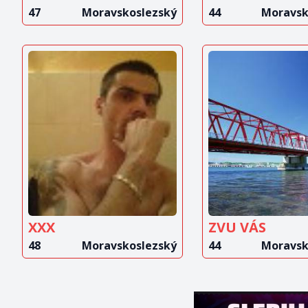
47
Moravskoslezský
44
Moravsk
ZOBRAZIT
ZOBRAZ
INZERÁT
INZERÁ
XXX
ZVU VÁS
48
Moravskoslezský
44
Moravsk