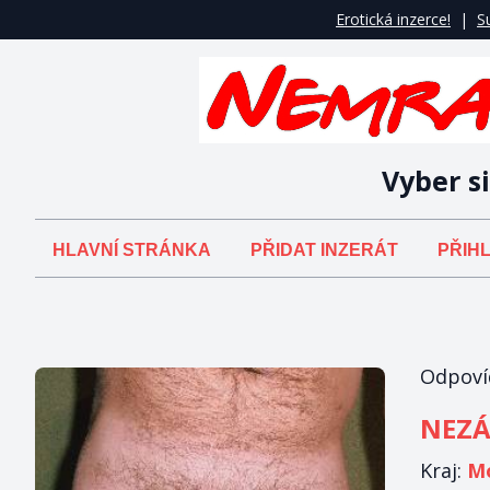
Erotická inzerce!
|
S
Vyber si
HLAVNÍ STRÁNKA
PŘIDAT INZERÁT
PŘIHL
Odpovíd
NEZÁ
Kraj:
Mo