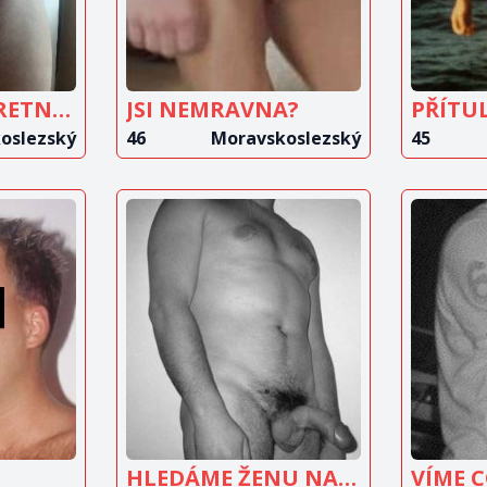
HLEDAM DISKRETNI MILENKU
JSI NEMRAVNA?
PŘÍTU
oslezský
46
Moravskoslezský
45
IT
ZOBRAZIT
Z
T
INZERÁT
HLEDÁME ŽENU NA SEX
VÍME 