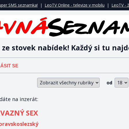
uper SMS seznamka!
|
LeoTV Online - televize v mobilu
|
LeoTV - ž
 ze stovek nabídek! Každý si tu najd
ÁSIT SE
od
áte na inzerát:
VAZNÝ SEX
ravskoslezský